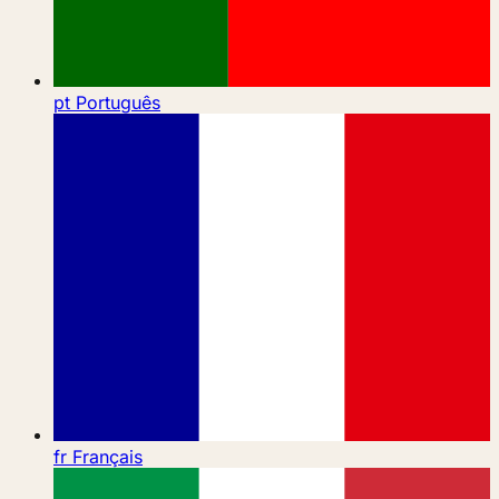
pt
Português
fr
Français