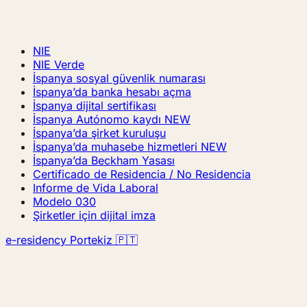
NIE
NIE Verde
İspanya sosyal güvenlik numarası
İspanya’da banka hesabı açma
İspanya dijital sertifikası
İspanya Autónomo kaydı
NEW
İspanya’da şirket kuruluşu
İspanya’da muhasebe hizmetleri
NEW
İspanya’da Beckham Yasası
Certificado de Residencia / No Residencia
Informe de Vida Laboral
Modelo 030
Şirketler için dijital imza
e-residency Portekiz 🇵🇹