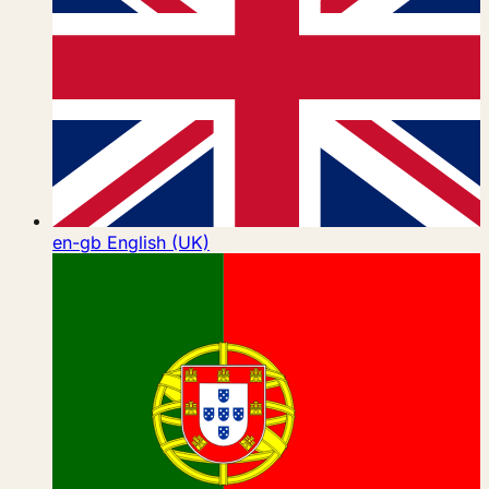
en-gb
English (UK)