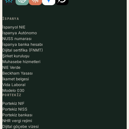
İSPANYA
İspanyol NIE
İspanya Autónomo
NUSS numarası
İspanya banka hesabı
Dijital sertifika (FNMT)
Şirket kuruluşu
Muhasebe hizmetleri
NIE Verde
Beckham Yasası
İkamet belgesi
Vida Laboral
Modelo 030
PORTEKIZ
Portekiz NIF
Portekiz NISS
Portekiz bankası
NHR vergi rejimi
Dijital göçebe vizesi