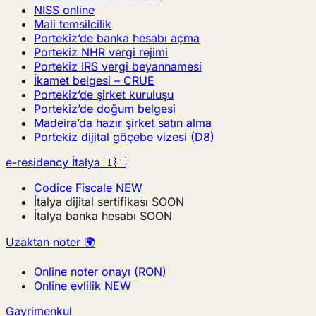
NISS online
Mali temsilcilik
Portekiz’de banka hesabı açma
Portekiz NHR vergi rejimi
Portekiz IRS vergi beyannamesi
İkamet belgesi – CRUE
Portekiz’de şirket kuruluşu
Portekiz’de doğum belgesi
Madeira’da hazır şirket satın alma
Portekiz dijital göçebe vizesi (D8)
e-residency İtalya 🇮🇹
Codice Fiscale
NEW
İtalya dijital sertifikası
SOON
İtalya banka hesabı
SOON
Uzaktan noter 🌍
Online noter onayı (RON)
Online evlilik
NEW
Gayrimenkul