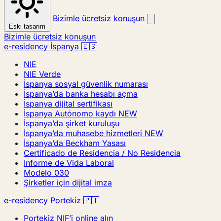
Bizimle ücretsiz konuşun
Eski tasarım
Bizimle ücretsiz konuşun
e-residency İspanya 🇪🇸
NIE
NIE Verde
İspanya sosyal güvenlik numarası
İspanya’da banka hesabı açma
İspanya dijital sertifikası
İspanya Autónomo kaydı
NEW
İspanya’da şirket kuruluşu
İspanya’da muhasebe hizmetleri
NEW
İspanya’da Beckham Yasası
Certificado de Residencia / No Residencia
Informe de Vida Laboral
Modelo 030
Şirketler için dijital imza
e-residency Portekiz 🇵🇹
Portekiz NIF’i online alın