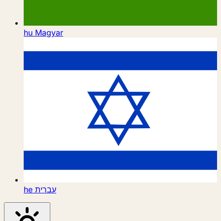
hu
Magyar
he
עברית