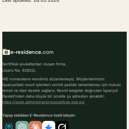
Last updated: 28.05.2026
e-residence
.com
Sertifikalı avukatlardan oluşan firma.
Lisans No. 62802L
NIE numaralarını kendimiz düzenlemeyiz. Müşterilerimizin
İspanya’daki resmî işlemleri verimli şekilde tamamlaması için hukuki
temsil ve idari destek sağlarız. Resmî belgeler doğrudan İspanyol
Devleti’nden daha düşük bir ücretle şu adresten alınabilir:
https://sede.administracionespublicas.gob.es/
Yapay zekâdan E-Residence özeti isteyin: