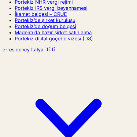
Portekiz NHR vergi rejimi
Portekiz IRS vergi beyannamesi
İkamet belgesi – CRUE
Portekiz’de şirket kuruluşu
Portekiz’de doğum belgesi
Madeira’da hazır şirket satın alma
Portekiz dijital göçebe vizesi (D8)
e-residency İtalya 🇮🇹