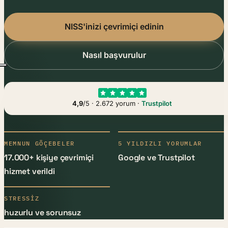
NISS'inizi çevrimiçi edinin
Nasıl başvurulur
4,9
/5 · 2.672 yorum ·
Trustpilot
MEMNUN GÖÇEBELER
5 YILDIZLI YORUMLAR
17.000+ kişiye çevrimiçi
Google ve Trustpilot
hizmet verildi
STRESSIZ
huzurlu ve sorunsuz