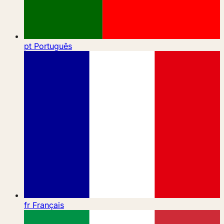
pt
Português
fr
Français