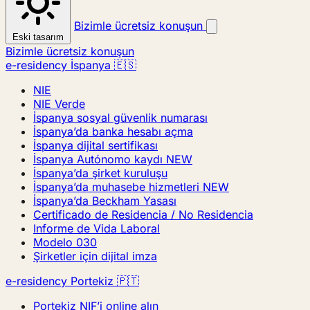
Bizimle ücretsiz konuşun
Eski tasarım
Bizimle ücretsiz konuşun
e-residency İspanya 🇪🇸
NIE
NIE Verde
İspanya sosyal güvenlik numarası
İspanya’da banka hesabı açma
İspanya dijital sertifikası
İspanya Autónomo kaydı
NEW
İspanya’da şirket kuruluşu
İspanya’da muhasebe hizmetleri
NEW
İspanya’da Beckham Yasası
Certificado de Residencia / No Residencia
Informe de Vida Laboral
Modelo 030
Şirketler için dijital imza
e-residency Portekiz 🇵🇹
Portekiz NIF’i online alın