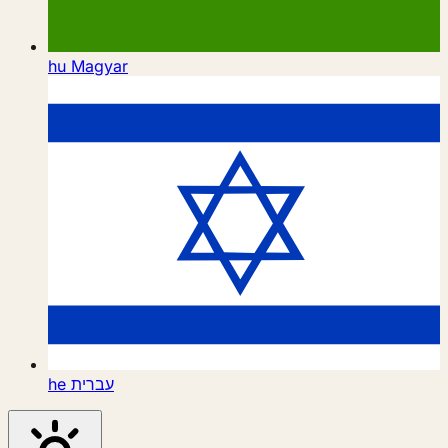
hu
Magyar
he
עברית