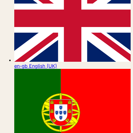
en-gb
English (UK)