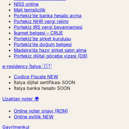
NISS online
Mali temsilcilik
Portekiz’de banka hesabı açma
Portekiz NHR vergi rejimi
Portekiz IRS vergi beyannamesi
İkamet belgesi – CRUE
Portekiz’de şirket kuruluşu
Portekiz’de doğum belgesi
Madeira’da hazır şirket satın alma
Portekiz dijital göçebe vizesi (D8)
e-residency İtalya 🇮🇹
Codice Fiscale
NEW
İtalya dijital sertifikası
SOON
İtalya banka hesabı
SOON
Uzaktan noter 🌍
Online noter onayı (RON)
Online evlilik
NEW
Gayrimenkul