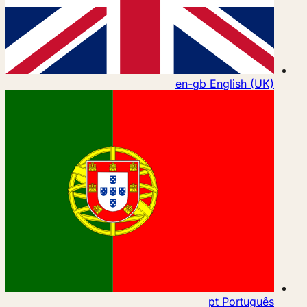
en-gb
English (UK)
pt
Português