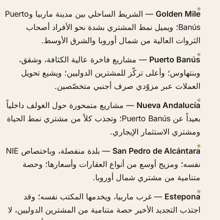
Golden Mile
— الشريط الساحلي بين مدينة ماربيا وPuerto
Banús؛ ويميل نمط المشتري بشدة نحو الأفراد أصحاب
الثروات العالية من شمال أوروبا والشرق الأوسط.
Puerto Banús
— مشاريع فاخرة عالية الكثافة، وشقق،
وبنتهاوس؛ وأعلى تركّز للمشترين الدوليين؛ ويشيع تحويل
العملات عبر مزوّدي صرف أجنبي متخصّصين.
Nueva Andalucía
— مشاريع متمحورة حول الغولف داخلياً
بعيداً عن Puerto Banús؛ وتجذب كلاً من مشتري نمط الحياة
ومشتري الاستثمار الإيجاري.
San Pedro de Alcántara
— بلدة منفصلة، وباختصاص NIE
نفسه؛ ومزيج أوسع من أنواع العقارات وأسعارها؛ وحصة
متنامية من مشتري شمال أوروبا.
Estepona
— غرب ماربيا، ويخدمها المكتب نفسه؛ وقد
اجتذب التجديد الأخير حصة متنامية من المشترين الدوليين، لا