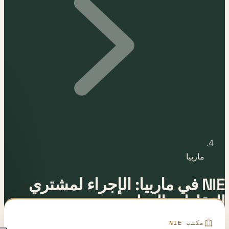
ماربيا
NIE في ماربيا: الإجراء لمشتري
العقارات الدوليين
مكتب NIE
آخر تحديث:
12 مايو 2026
بواسطة
الفريق القانوني لـ E-Residence