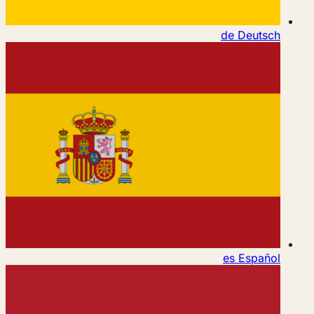
de
Deutsch
es
Español