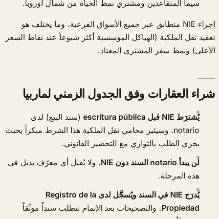
سيما المتقاعدين ومشتري نمط الحياة من شمال أوروبا.
إجراء NIE متطابق عبر جميع الأسواق الفرعية. وما يختلف هو
تعقيد نقل الملكية (الهياكل المؤسسية أكثر شيوعاً عند نقاط السعر
الأعلى) ونمط سفر المشتري المعتاد.
شراء العقارات وفق الجدول الزمني لماربيا
يُشترَط NIE قبل escritura pública
(سند البيع) لدى
notario. وسيثير محامي نقل الملكية هذا الشرط مبكراً بحيث
يجري الطلب بالتوازي مع التحضير القانوني.
لن يبدأ notario السند دون NIE.
ولا يُقبَل أي معرّف بديل في
هذه المرحلة.
يُدرَج NIE في السند ويُسجَّل لدى Registro de la
Propiedad.
والتصحيحات بعد الإتمام تتطلب سنداً موثّقاً