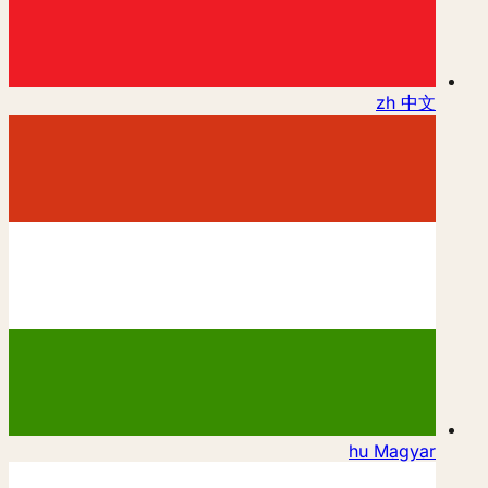
zh
中文
hu
Magyar