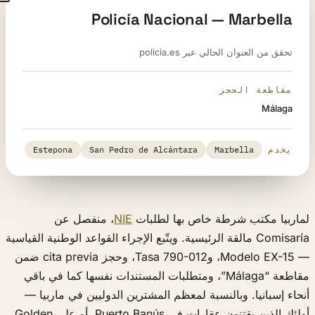
Policía Nacional — Marbella
تحقق من العنوان الحالي عبر policia.es
مقاطعة الحجز
Málaga
يخدم
Marbella
San Pedro de Alcántara
Estepona
لماربيا مكتب شرطة خاص بها لطلبات
NIE
، منفصل عن
Comisaría مالقة الرئيسية. ويتّبع الإجراء القواعد الوطنية القياسية
— Modelo EX-15، وTasa 790-012، وحجز cita previa ضمن
مقاطعة “Málaga”، ومتطلبات المستندات نفسها كما في باقي
أنحاء إسبانيا. وبالنسبة لمعظم المشترين الدوليين في ماربيا —
أولئك الذين يقتنون عقارات في Puerto Banús، أو على Golden