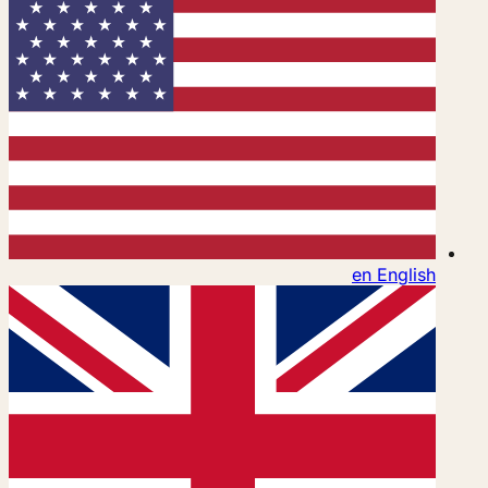
en
English