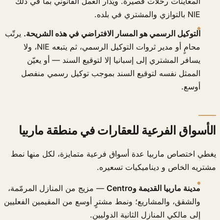
المعاينات رحلات قصيرة. ويُدار العمل القانوني بما في ذلك
NIE بالتوازي والمشتري في بلده.
التوكيل الرسمي هو المسار الافتراضي في هذه الشريحة.
يرتّب
محامٍ أو مدير ثروات التوكيل الرسمي، ثم يتبعه NIE، ولا
يسافر المشتري إلى إسبانيا إلا لتوقيع السند — أو يعيّن
الممثل نفسه لتوقيع السند بموجب توكيل رسمي منفصل
أوسع.
الأسواق الفرعية للعقارات في منطقة ماربيا
يغطي اختصاص ماربيا عدة أسواق فرعية متمايزة، لكل منها نمط
مشتريه الخاص و ديناميكيات تسعيره.
مدينة ماربيا القديمة وCentro
— مزيج من المنازل المرمّمة،
والشقق، والمشاريع؛ ونمط مشترٍ أوسع من المقيمين الفعليين
إلى مالكي المنازل الثانية الدوليين.