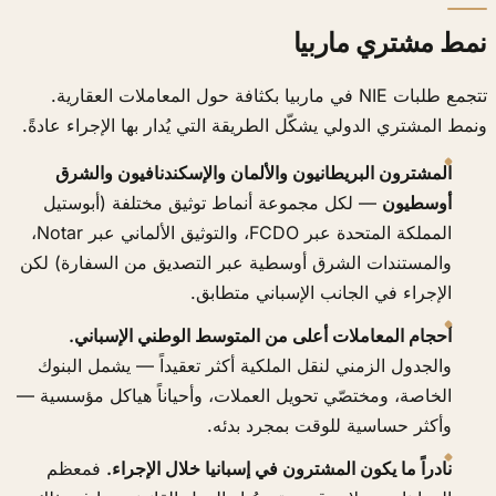
نمط مشتري ماربيا
تتجمع طلبات NIE في ماربيا بكثافة حول المعاملات العقارية.
ونمط المشتري الدولي يشكّل الطريقة التي يُدار بها الإجراء عادةً.
المشترون البريطانيون والألمان والإسكندنافيون والشرق
أوسطيون
— لكل مجموعة أنماط توثيق مختلفة (أبوستيل
المملكة المتحدة عبر FCDO، والتوثيق الألماني عبر Notar،
والمستندات الشرق أوسطية عبر التصديق من السفارة) لكن
الإجراء في الجانب الإسباني متطابق.
أحجام المعاملات أعلى من المتوسط الوطني الإسباني.
والجدول الزمني لنقل الملكية أكثر تعقيداً — يشمل البنوك
الخاصة، ومختصّي تحويل العملات، وأحياناً هياكل مؤسسية —
وأكثر حساسية للوقت بمجرد بدئه.
نادراً ما يكون المشترون في إسبانيا خلال الإجراء.
فمعظم