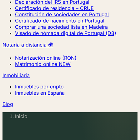
Declaración del IRS en Portugal
Certificado de residencia – CRUE
Constitución de sociedades en Portugal
Certificado de nacimiento en Portugal
Comprar una sociedad lista en Madeira
Visado de nómada digital de Portugal (D8)
Notaría a distancia 🌍
Notarización online (RON)
Matrimonio online
NEW
Inmobiliaria
Inmuebles por cripto
Inmuebles en España
Blog
Inicio