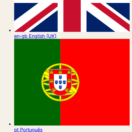
en-gb
English (UK)
pt
Português