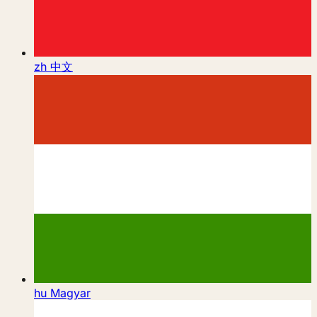
zh
中文
hu
Magyar