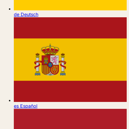
de
Deutsch
es
Español