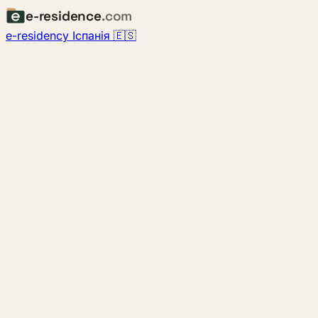
e-residence
.com
e-residency Іспанія 🇪🇸