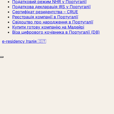
Податковий режим NHR у Португалії
Податкова декларація IRS у Португалії
Сертифікат резидентства – CRUE
Реєстрація компанії в Португалії
Свідоцтво про народження в Португалії
Купити готову компанію на Мадейрі
Віза цифрового кочівника в Португалії (D8)
e-residency Італія 🇮🇹