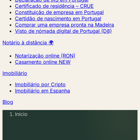
Certificado de residência – CRUE
Constituição de empresa em Portugal
Certidão de nascimento em Portugal
Comprar uma empresa pronta na Madeira
Visto de nómada digital de Portugal (D8)
Notário à distância 🌍
Notarização online (RON)
Casamento online
NEW
Imobiliário
Imobiliário por Cripto
Imobiliário em Espanha
Blog
Início