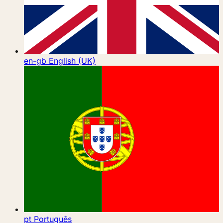
en-gb
English (UK)
pt
Português