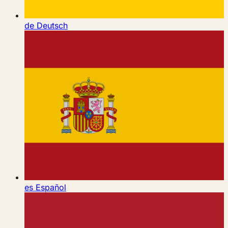
de
Deutsch
es
Español