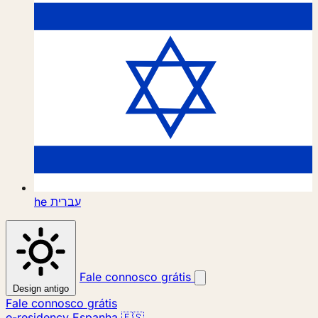
he
עברית
Fale connosco grátis
Design antigo
Fale connosco grátis
e-residency Espanha 🇪🇸