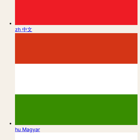
zh
中文
hu
Magyar