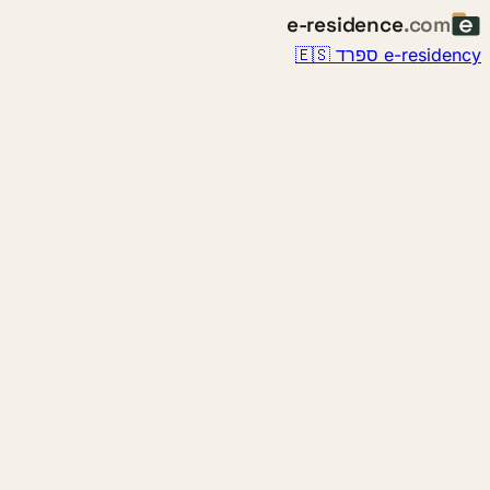
e-residence
.com
e-residency ספרד 🇪🇸