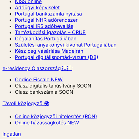
NISS online
Adóügyi képviselet
Portugál bankszámla nyitása
Portugál NHR adórendszer
Portugál IRS adóbevallás
Tartózkodási igazolás – CRUE
Cégalapítás Portugáliában
Születési anyakönyvi kivonat Portugáliában
Kész cég vásárlása Madeirán
Portugál digitálisnomád-vízum (D8)
e-residency Olaszország 🇮🇹
Codice Fiscale
NEW
Olasz digitális tanúsítvány
SOON
Olasz bankszámla
SOON
Távoli közjegyző 🌍
Online közjegyzői hitelesítés (RON)
Online házasságkötés
NEW
Ingatlan