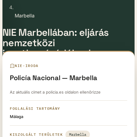
Marbella
NIE Marbellában: eljárás
nemzetközi
ingatlanvásárlóknak
NIE-IRODA
Utolsó frissítés:
2026. május 12.
Szerző:
Az E-Residence jogi csapata
Policía Nacional — Marbella
Az aktuális címet a policia.es oldalon ellenőrizze
FOGLALÁSI TARTOMÁNY
Málaga
KISZOLGÁLT TERÜLETEK
Marbella