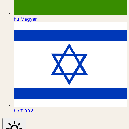
hu
Magyar
he
עברית