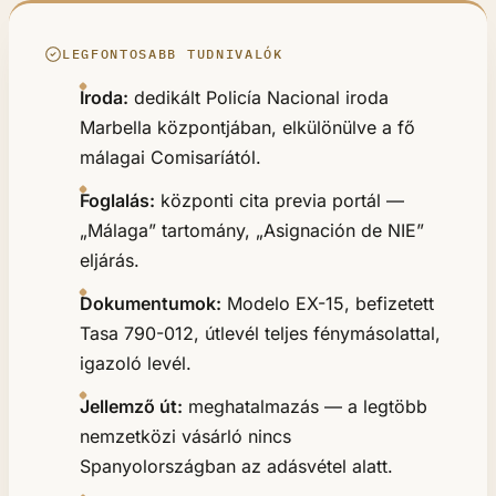
LEGFONTOSABB TUDNIVALÓK
Iroda:
dedikált Policía Nacional iroda
Marbella központjában, elkülönülve a fő
málagai Comisaríától.
Foglalás:
központi cita previa portál —
„Málaga” tartomány, „Asignación de NIE”
eljárás.
Dokumentumok:
Modelo EX-15, befizetett
Tasa 790-012, útlevél teljes fénymásolattal,
igazoló levél.
Jellemző út:
meghatalmazás — a legtöbb
nemzetközi vásárló nincs
Spanyolországban az adásvétel alatt.