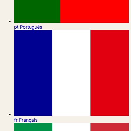
pt
Português
fr
Français