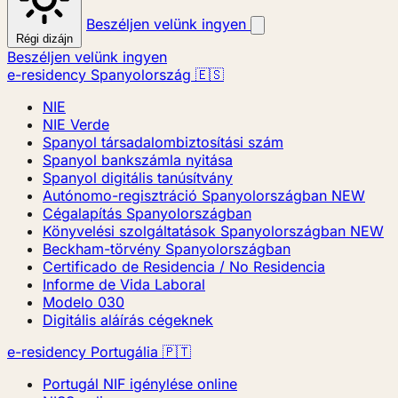
Beszéljen velünk ingyen
Régi dizájn
Beszéljen velünk ingyen
e-residency Spanyolország 🇪🇸
NIE
NIE Verde
Spanyol társadalombiztosítási szám
Spanyol bankszámla nyitása
Spanyol digitális tanúsítvány
Autónomo-regisztráció Spanyolországban
NEW
Cégalapítás Spanyolországban
Könyvelési szolgáltatások Spanyolországban
NEW
Beckham-törvény Spanyolországban
Certificado de Residencia / No Residencia
Informe de Vida Laboral
Modelo 030
Digitális aláírás cégeknek
e-residency Portugália 🇵🇹
Portugál NIF igénylése online