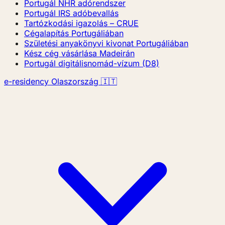
Portugál NHR adórendszer
Portugál IRS adóbevallás
Tartózkodási igazolás – CRUE
Cégalapítás Portugáliában
Születési anyakönyvi kivonat Portugáliában
Kész cég vásárlása Madeirán
Portugál digitálisnomád-vízum (D8)
e-residency Olaszország 🇮🇹