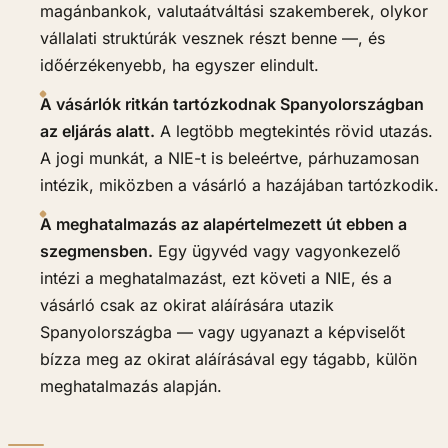
magánbankok, valutaátváltási szakemberek, olykor
vállalati struktúrák vesznek részt benne —, és
időérzékenyebb, ha egyszer elindult.
A vásárlók ritkán tartózkodnak Spanyolországban
az eljárás alatt.
A legtöbb megtekintés rövid utazás.
A jogi munkát, a NIE-t is beleértve, párhuzamosan
intézik, miközben a vásárló a hazájában tartózkodik.
A meghatalmazás az alapértelmezett út ebben a
szegmensben.
Egy ügyvéd vagy vagyonkezelő
intézi a meghatalmazást, ezt követi a NIE, és a
vásárló csak az okirat aláírására utazik
Spanyolországba — vagy ugyanazt a képviselőt
bízza meg az okirat aláírásával egy tágabb, külön
meghatalmazás alapján.