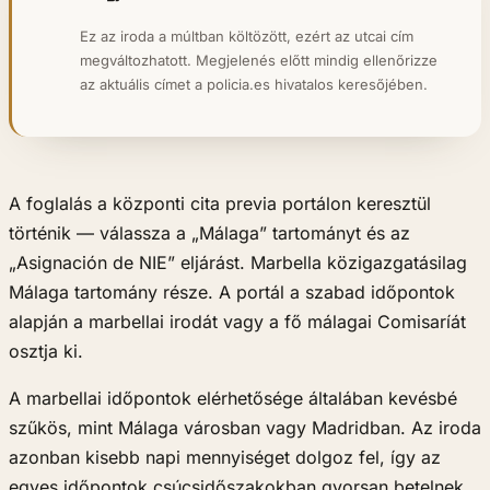
Ez az iroda a múltban költözött, ezért az utcai cím
megváltozhatott. Megjelenés előtt mindig ellenőrizze
az aktuális címet a policia.es hivatalos keresőjében.
A foglalás a központi cita previa portálon keresztül
történik — válassza a „Málaga” tartományt és az
„Asignación de NIE” eljárást. Marbella közigazgatásilag
Málaga tartomány része. A portál a szabad időpontok
alapján a marbellai irodát vagy a fő málagai Comisaríát
osztja ki.
A marbellai időpontok elérhetősége általában kevésbé
szűkös, mint Málaga városban vagy Madridban. Az iroda
azonban kisebb napi mennyiséget dolgoz fel, így az
egyes időpontok csúcsidőszakokban gyorsan betelnek.