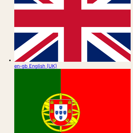
en-gb
English (UK)