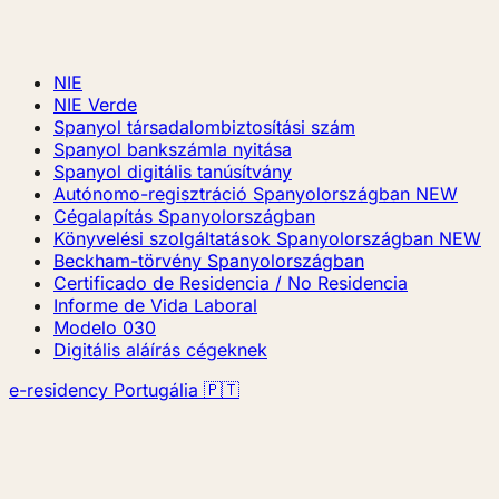
NIE
NIE Verde
Spanyol társadalombiztosítási szám
Spanyol bankszámla nyitása
Spanyol digitális tanúsítvány
Autónomo-regisztráció Spanyolországban
NEW
Cégalapítás Spanyolországban
Könyvelési szolgáltatások Spanyolországban
NEW
Beckham-törvény Spanyolországban
Certificado de Residencia / No Residencia
Informe de Vida Laboral
Modelo 030
Digitális aláírás cégeknek
e-residency Portugália 🇵🇹