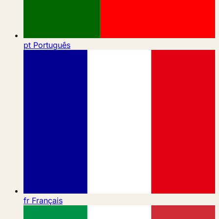
pt
Português
fr
Français