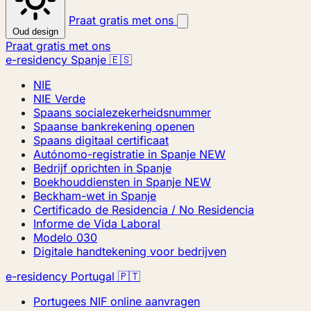
Praat gratis met ons
Oud design
Praat gratis met ons
e-residency Spanje 🇪🇸
NIE
NIE Verde
Spaans socialezekerheidsnummer
Spaanse bankrekening openen
Spaans digitaal certificaat
Autónomo-registratie in Spanje
NEW
Bedrijf oprichten in Spanje
Boekhouddiensten in Spanje
NEW
Beckham-wet in Spanje
Certificado de Residencia / No Residencia
Informe de Vida Laboral
Modelo 030
Digitale handtekening voor bedrijven
e-residency Portugal 🇵🇹
Portugees NIF online aanvragen