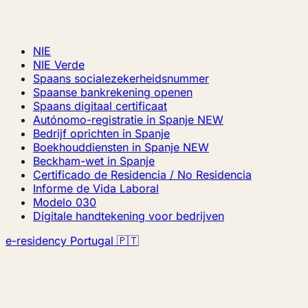
NIE
NIE Verde
Spaans socialezekerheidsnummer
Spaanse bankrekening openen
Spaans digitaal certificaat
Autónomo-registratie in Spanje
NEW
Bedrijf oprichten in Spanje
Boekhouddiensten in Spanje
NEW
Beckham-wet in Spanje
Certificado de Residencia / No Residencia
Informe de Vida Laboral
Modelo 030
Digitale handtekening voor bedrijven
e-residency Portugal 🇵🇹