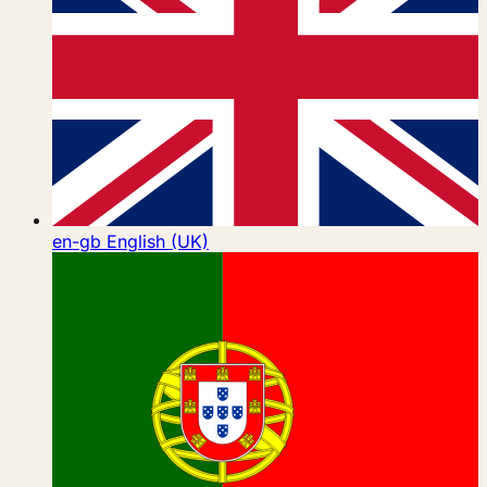
en-gb
English (UK)