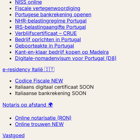
NISS online
Fiscale vertegenwoordiging
Portugese bankrekening openen
NHR-belastingregime Portugal
IRS-belastingaangifte Portugal
Verblijfscertificaat – CRUE
Bedrijf oprichten in Portugal
Geboorteakte in Portugal
Kant-en-klaar bedrijf kopen op Madeira
Digitale-nomadenvisum voor Portugal (D8)
e-residency Italië 🇮🇹
Codice Fiscale
NEW
Italiaans digitaal certificaat
SOON
Italiaanse bankrekening
SOON
Notaris op afstand 🌍
Online notarisatie (RON)
Online trouwen
NEW
Vastgoed