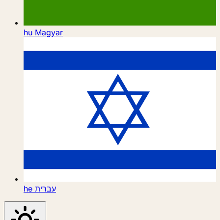
hu
Magyar
he
עברית