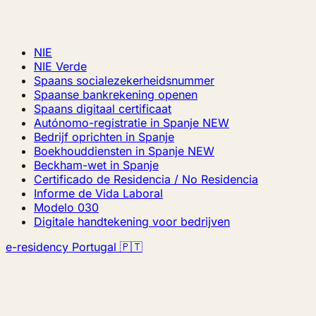
NIE
NIE Verde
Spaans socialezekerheidsnummer
Spaanse bankrekening openen
Spaans digitaal certificaat
Autónomo-registratie in Spanje
NEW
Bedrijf oprichten in Spanje
Boekhouddiensten in Spanje
NEW
Beckham-wet in Spanje
Certificado de Residencia / No Residencia
Informe de Vida Laboral
Modelo 030
Digitale handtekening voor bedrijven
e-residency Portugal 🇵🇹