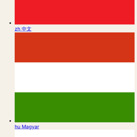
zh
中文
hu
Magyar