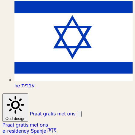
he
עברית
Praat gratis met ons
Oud design
Praat gratis met ons
e-residency Spanje 🇪🇸