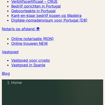
Verblijfscertificaat – CRUE
Bedrijf oprichten in Portugal
Geboorteakte in Portugal
Kant-en-klaar bedrijf kopen op Madeira
Digitale-nomadenvisum voor Portugal (D8)
Notaris op afstand 🌍
Online notarisatie (RON)
Online trouwen
NEW
Vastgoed
Vastgoed voor crypto
Vastgoed in Spanje
Blog
Home