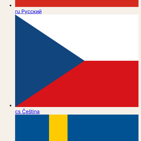
ru
Русский
cs
Čeština