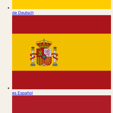
de
Deutsch
es
Español