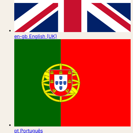
en-gb
English (UK)
pt
Português