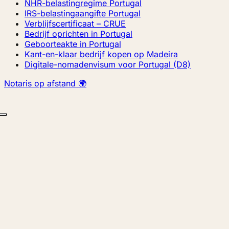
NHR-belastingregime Portugal
IRS-belastingaangifte Portugal
Verblijfscertificaat – CRUE
Bedrijf oprichten in Portugal
Geboorteakte in Portugal
Kant-en-klaar bedrijf kopen op Madeira
Digitale-nomadenvisum voor Portugal (D8)
Notaris op afstand 🌍