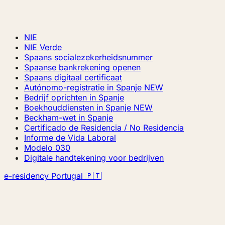
NIE
NIE Verde
Spaans socialezekerheidsnummer
Spaanse bankrekening openen
Spaans digitaal certificaat
Autónomo-registratie in Spanje
NEW
Bedrijf oprichten in Spanje
Boekhouddiensten in Spanje
NEW
Beckham-wet in Spanje
Certificado de Residencia / No Residencia
Informe de Vida Laboral
Modelo 030
Digitale handtekening voor bedrijven
e-residency Portugal 🇵🇹