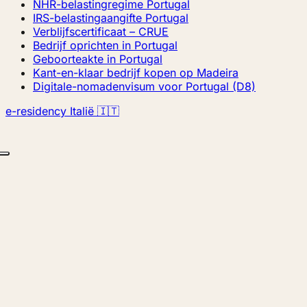
NHR-belastingregime Portugal
IRS-belastingaangifte Portugal
Verblijfscertificaat – CRUE
Bedrijf oprichten in Portugal
Geboorteakte in Portugal
Kant-en-klaar bedrijf kopen op Madeira
Digitale-nomadenvisum voor Portugal (D8)
e-residency Italië 🇮🇹