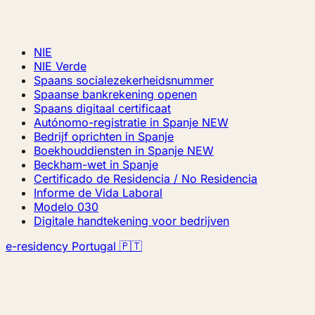
NIE
NIE Verde
Spaans socialezekerheidsnummer
Spaanse bankrekening openen
Spaans digitaal certificaat
Autónomo-registratie in Spanje
NEW
Bedrijf oprichten in Spanje
Boekhouddiensten in Spanje
NEW
Beckham-wet in Spanje
Certificado de Residencia / No Residencia
Informe de Vida Laboral
Modelo 030
Digitale handtekening voor bedrijven
e-residency Portugal 🇵🇹