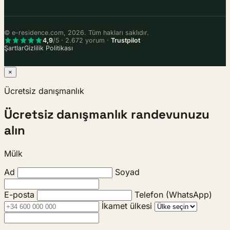
© e-residence.com, 2026. Tüm hakları saklıdır.
4,9
/5 · 2.672 yorum ·
Trustpilot
Şartlar
Gizlilik Politikası
×
Ücretsiz danışmanlık
Ücretsiz danışmanlık randevunuzu
alın
Mülk
Ad
Soyad
E-posta
Telefon (WhatsApp)
İkamet ülkesi