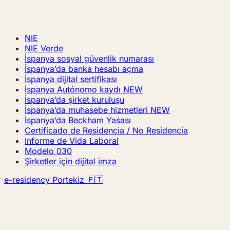
NIE
NIE Verde
İspanya sosyal güvenlik numarası
İspanya’da banka hesabı açma
İspanya dijital sertifikası
İspanya Autónomo kaydı
NEW
İspanya’da şirket kuruluşu
İspanya’da muhasebe hizmetleri
NEW
İspanya’da Beckham Yasası
Certificado de Residencia / No Residencia
Informe de Vida Laboral
Modelo 030
Şirketler için dijital imza
e-residency Portekiz 🇵🇹