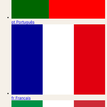
pt
Português
fr
Français