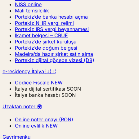
NISS online
Mali temsilcilik
Portekiz’de banka hesabı açma
Portekiz NHR vergi rejimi
Portekiz IRS vergi beyannamesi
İkamet belgesi – CRUE
Portekiz’de şirket kuruluşu
Portekiz’de doğum belgesi
Madeira’da hazır şirket satın alma
Portekiz dijital göçebe vizesi (D8)
e-residency İtalya 🇮🇹
Codice Fiscale
NEW
İtalya dijital sertifikası
SOON
İtalya banka hesabı
SOON
Uzaktan noter 🌍
Online noter onayı (RON)
Online evlilik
NEW
Gayrimenkul