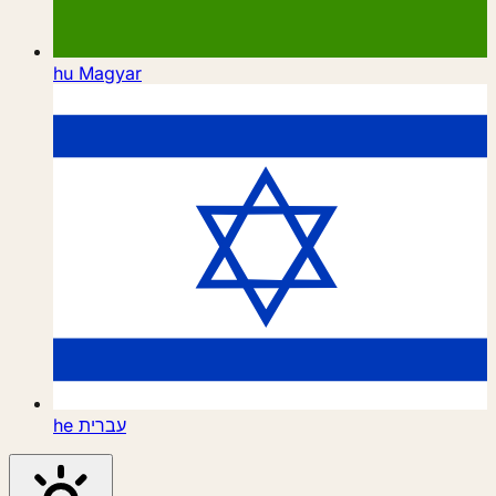
hu
Magyar
he
עברית