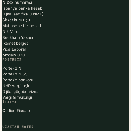
NUSS numarası
İspanya banka hesabı
Dijital sertifika (FNMT)
Şirket kuruluşu
Muhasebe hizmetleri
NIE Verde
Beckham Yasası
İkamet belgesi
Vida Laboral
Modelo 030
PORTEKIZ
Portekiz NIF
Portekiz NISS
Portekiz bankası
NHR vergi rejimi
Dijital göçebe vizesi
Vergi temsilciliği
İTALYA
Codice Fiscale
UZAKTAN NOTER