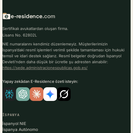
e-residence
.com
Sertifikalı avukatlardan oluşan firma.
Lisans No. 62802L
NIE numaralarını kendimiz düzenlemeyiz. Müşterilerimizin
İspanya’daki resmî işlemleri verimli şekilde tamamlaması için hukuki
temsil ve idari destek sağlarız. Resmî belgeler doğrudan İspanyol
Devleti’nden daha düşük bir ücretle şu adresten alınabilir:
https://sede.administracionespublicas.gob.es/
Yapay zekâdan E-Residence özeti isteyin:
İSPANYA
İspanyol NIE
İspanya Autónomo