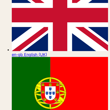
en-gb
English (UK)