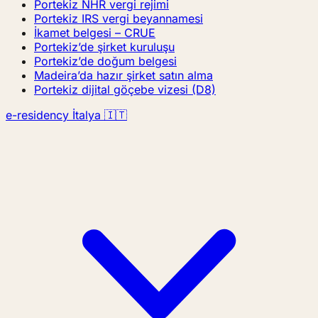
Portekiz NHR vergi rejimi
Portekiz IRS vergi beyannamesi
İkamet belgesi – CRUE
Portekiz’de şirket kuruluşu
Portekiz’de doğum belgesi
Madeira’da hazır şirket satın alma
Portekiz dijital göçebe vizesi (D8)
e-residency İtalya 🇮🇹