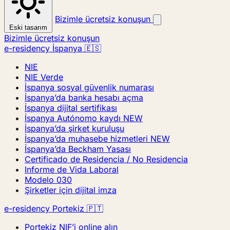
Bizimle ücretsiz konuşun
Eski tasarım
Bizimle ücretsiz konuşun
e-residency İspanya 🇪🇸
NIE
NIE Verde
İspanya sosyal güvenlik numarası
İspanya’da banka hesabı açma
İspanya dijital sertifikası
İspanya Autónomo kaydı
NEW
İspanya’da şirket kuruluşu
İspanya’da muhasebe hizmetleri
NEW
İspanya’da Beckham Yasası
Certificado de Residencia / No Residencia
Informe de Vida Laboral
Modelo 030
Şirketler için dijital imza
e-residency Portekiz 🇵🇹
Portekiz NIF’i online alın