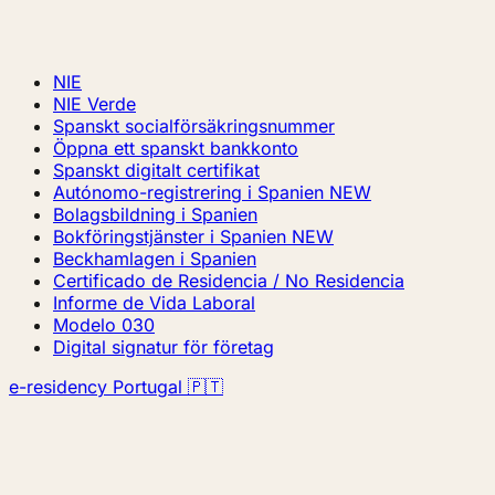
NIE
NIE Verde
Spanskt socialförsäkringsnummer
Öppna ett spanskt bankkonto
Spanskt digitalt certifikat
Autónomo-registrering i Spanien
NEW
Bolagsbildning i Spanien
Bokföringstjänster i Spanien
NEW
Beckhamlagen i Spanien
Certificado de Residencia / No Residencia
Informe de Vida Laboral
Modelo 030
Digital signatur för företag
e-residency Portugal 🇵🇹