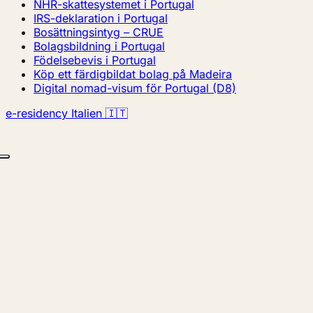
NHR-skattesystemet i Portugal
IRS-deklaration i Portugal
Bosättningsintyg – CRUE
Bolagsbildning i Portugal
Födelsebevis i Portugal
Köp ett färdigbildat bolag på Madeira
Digital nomad-visum för Portugal (D8)
e-residency Italien 🇮🇹