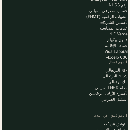
رقم NUSS
حساب مصرفي إسباني
الشهادة الرقمية (FNMT)
تأسيس الشركات
خدمات المحاسبة
NIE Verde
قانون بيكهام
شهادة الإقامة
Vida Laboral
Modelo 030
البرتغال
NIF البرتغالي
NISS البرتغالي
بنك برتغالي
نظام NHR الضريبي
تأشيرة الرُّحَّل الرقميين
التمثيل الضريبي
التوثيق عن بُعد
التوثيق عن بُعد
الزواج عبر الإنترنت