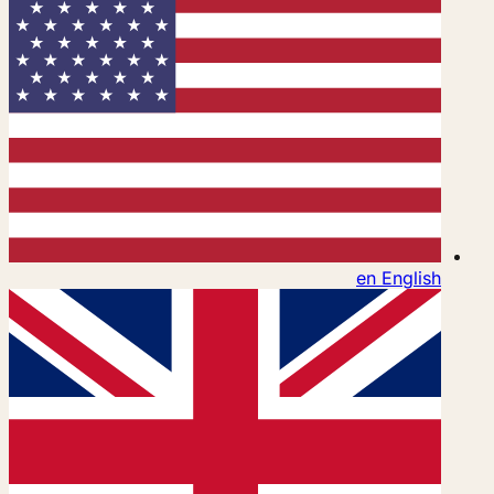
en
English