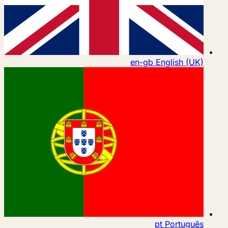
en-gb
English (UK)
pt
Português