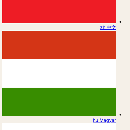
zh
中文
hu
Magyar