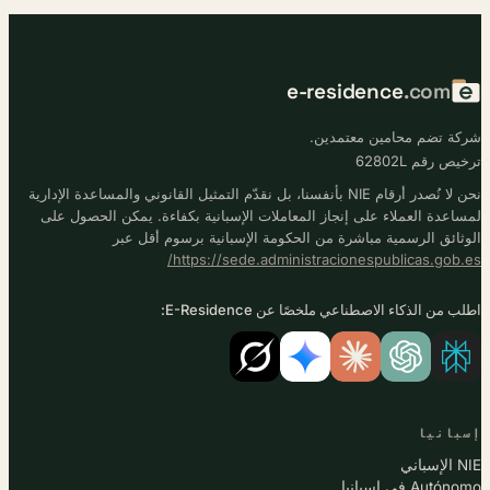
e-residence
.com
شركة تضم محامين معتمدين.
ترخيص رقم 62802L
نحن لا نُصدر أرقام NIE بأنفسنا، بل نقدّم التمثيل القانوني والمساعدة الإدارية
لمساعدة العملاء على إنجاز المعاملات الإسبانية بكفاءة. يمكن الحصول على
الوثائق الرسمية مباشرة من الحكومة الإسبانية برسوم أقل عبر
https://sede.administracionespublicas.gob.es/
اطلب من الذكاء الاصطناعي ملخصًا عن E-Residence:
إسبانيا
NIE الإسباني
Autónomo في إسبانيا