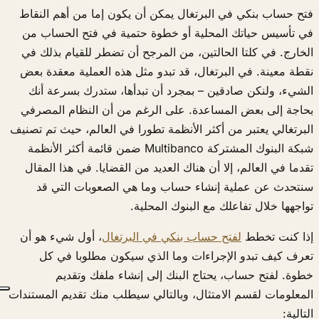
فتح حساب بنكي في البرتغال يمكن أن يكون إما من أهم النقاط
في تأسيس حياتك المحلية أو خطوة حتمية في فتح الحساب من
الخارج. في كلتا الحالتين، من المرجح أن تضطر للقيام بذلك في
نقطة معينة. في البرتغال، قد تبدو مثل هذه العملية معقدة بعض
الشيء، ولنكن صادقين – بمجرد أن تبدأها، ستدرك بسرعة أنك
بحاجة إلى بعض المساعدة. على الرغم من أن النظام المصرفي
البرتغالي يعتبر من أكثر الأنظمة تطورا في العالم، حيث تم تصنيف
شبكة البنوك المشتركة Multibanco ضمن قائمة أكثر الأنظمة
تقدما في العالم، إلا أن هناك العديد من القضايا. في هذا المقال
سنتحدث عن عملية إنشاء حساب وما هي الصعوبات التي قد
تواجهها خلال تفاعلك مع البنوك المحلية.
إذا كنت تخطط
لفتح حساب بنكي في البرتغال
، أول شيء هو أن
تعرف كيف تبدو الإجراءات وما الذي سيكون مطلوبا في كل
خطوة. لفتح حساب، يحتاج البنك إلى إنشاء ملفك وتقديم
المعلومات لقسم الامتثال، وبالتالي سيطلب منك تقديم المستندات
التالية: