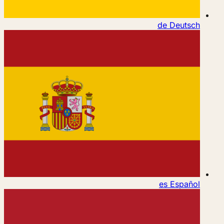
de
Deutsch
es
Español