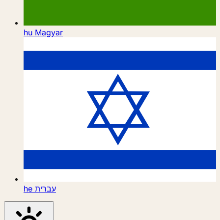
hu
Magyar
he
עברית