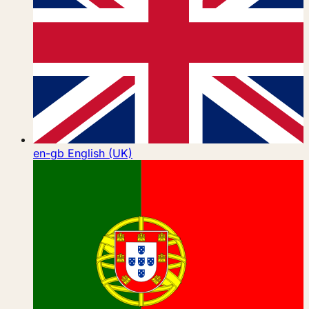
en-gb
English (UK)