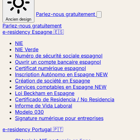
Parlez-nous gratuitement
Ancien design
Parlez-nous gratuitement
e-residency Espagne 🇪🇸
NIE
NIE Verde
Numéro de sécurité sociale espagnol
Ouvrir un compte bancaire espagnol
Certificat numérique espagnol
Inscription Autónomo en Espagne
NEW
Création de société en Espagne
Services comptables en Espagne
NEW
Loi Beckham en Espagne
Certificado de Residencia / No Residencia
Informe de Vida Laboral
Modelo 030
Signature numérique pour entreprises
e-residency Portugal 🇵🇹