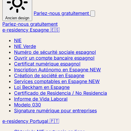
Parlez-nous gratuitement
Ancien design
Parlez-nous gratuitement
e-residency Espagne 🇪🇸
NIE
NIE Verde
Numéro de sécurité sociale espagnol
Ouvrir un compte bancaire espagnol
Certificat numérique espagnol
Inscription Autónomo en Espagne
NEW
Création de société en Espagne
Services comptables en Espagne
NEW
Loi Beckham en Espagne
Certificado de Residencia / No Residencia
Informe de Vida Laboral
Modelo 030
Signature numérique pour entreprises
e-residency Portugal 🇵🇹