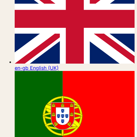
en-gb
English (UK)