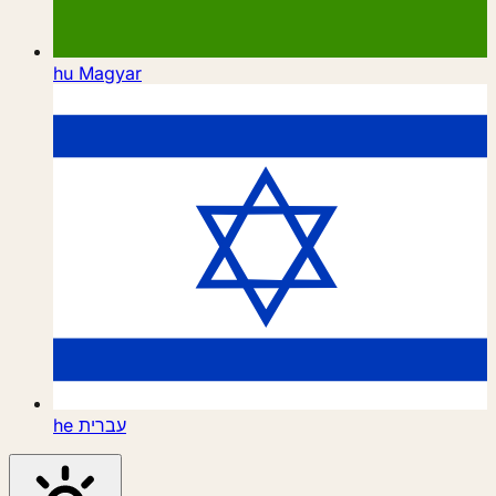
hu
Magyar
he
עברית