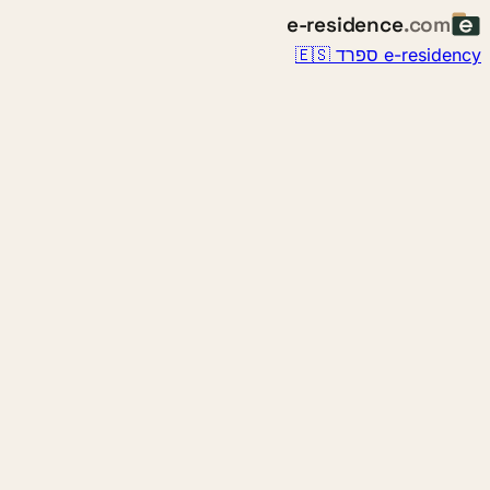
e-residence
.com
e-residency ספרד 🇪🇸