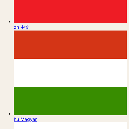
zh
中文
hu
Magyar