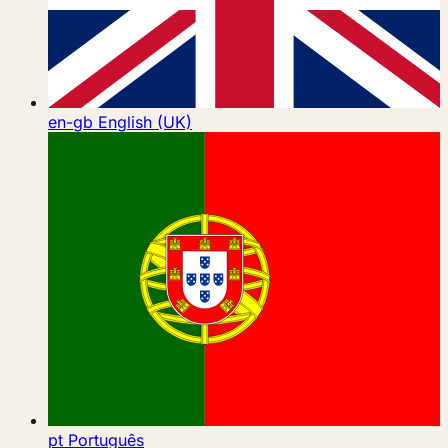
en-gb
English (UK)
pt
Português