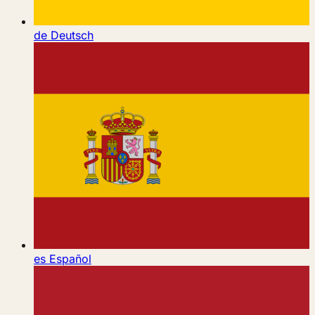
de
Deutsch
es
Español