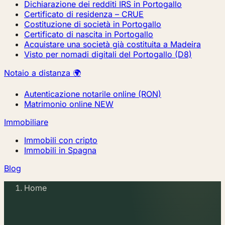
Dichiarazione dei redditi IRS in Portogallo
Certificato di residenza – CRUE
Costituzione di società in Portogallo
Certificato di nascita in Portogallo
Acquistare una società già costituita a Madeira
Visto per nomadi digitali del Portogallo (D8)
Notaio a distanza 🌍
Autenticazione notarile online (RON)
Matrimonio online
NEW
Immobiliare
Immobili con cripto
Immobili in Spagna
Blog
Home