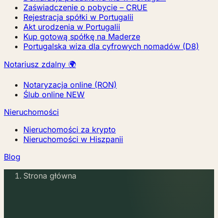
Zaświadczenie o pobycie – CRUE
Rejestracja spółki w Portugalii
Akt urodzenia w Portugalii
Kup gotową spółkę na Maderze
Portugalska wiza dla cyfrowych nomadów (D8)
Notariusz zdalny 🌍
Notaryzacja online (RON)
Ślub online
NEW
Nieruchomości
Nieruchomości za krypto
Nieruchomości w Hiszpanii
Blog
Strona główna