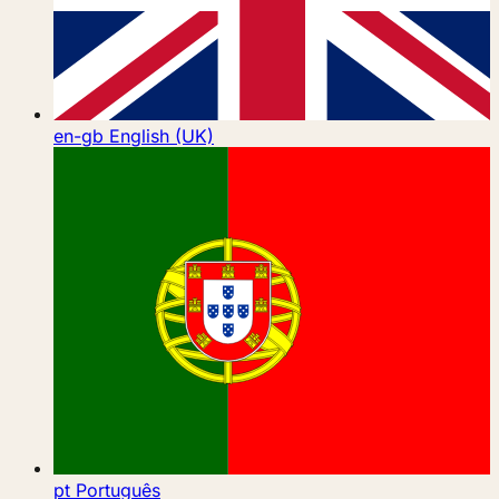
en-gb
English (UK)
pt
Português