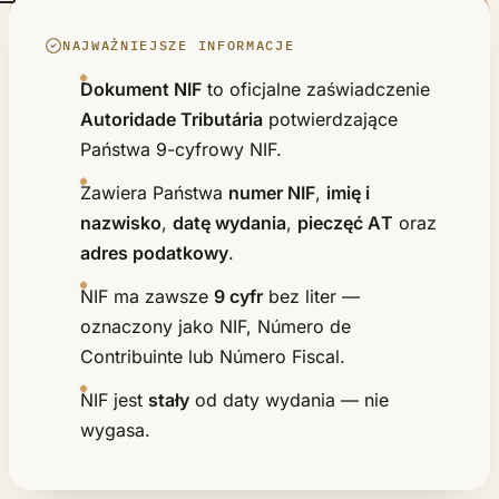
NAJWAŻNIEJSZE INFORMACJE
Dokument NIF
to oficjalne zaświadczenie
Autoridade Tributária
potwierdzające
Państwa 9-cyfrowy NIF.
Zawiera Państwa
numer NIF
,
imię i
nazwisko
,
datę wydania
,
pieczęć AT
oraz
adres podatkowy
.
NIF ma zawsze
9 cyfr
bez liter —
oznaczony jako NIF, Número de
Contribuinte lub Número Fiscal.
NIF jest
stały
od daty wydania — nie
wygasa.