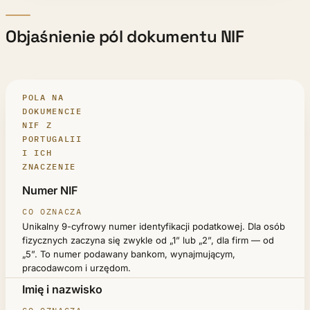
Objaśnienie pól dokumentu NIF
POLA NA
DOKUMENCIE
NIF Z
PORTUGALII
I ICH
ZNACZENIE
POLE
Numer NIF
CO OZNACZA
Unikalny 9-cyfrowy numer identyfikacji podatkowej. Dla osób
fizycznych zaczyna się zwykle od „1” lub „2”, dla firm — od
„5”. To numer podawany bankom, wynajmującym,
pracodawcom i urzędom.
Imię i nazwisko