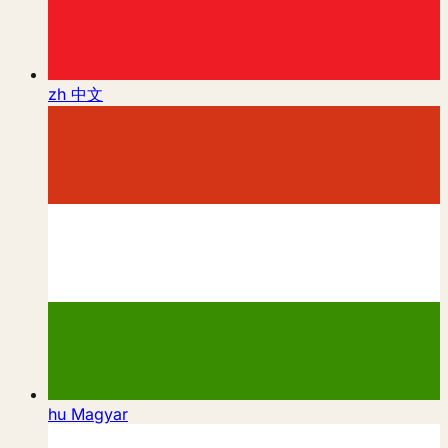
zh
中文
hu
Magyar