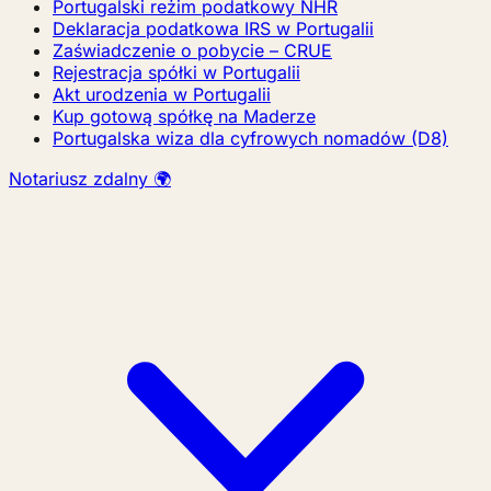
Portugalski reżim podatkowy NHR
Deklaracja podatkowa IRS w Portugalii
Zaświadczenie o pobycie – CRUE
Rejestracja spółki w Portugalii
Akt urodzenia w Portugalii
Kup gotową spółkę na Maderze
Portugalska wiza dla cyfrowych nomadów (D8)
Notariusz zdalny 🌍