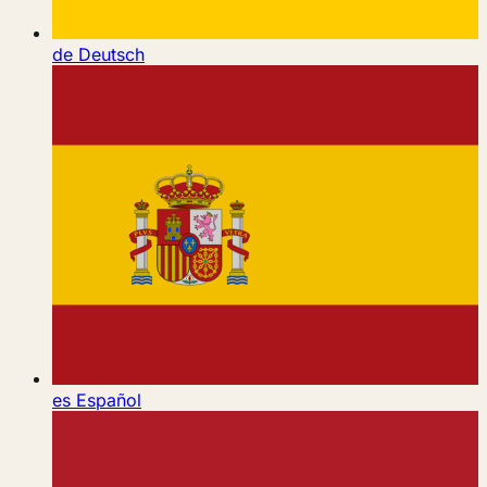
de
Deutsch
es
Español