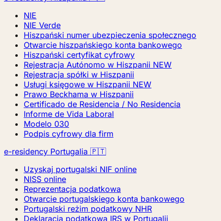
NIE
NIE Verde
Hiszpański numer ubezpieczenia społecznego
Otwarcie hiszpańskiego konta bankowego
Hiszpański certyfikat cyfrowy
Rejestracja Autónomo w Hiszpanii
NEW
Rejestracja spółki w Hiszpanii
Usługi księgowe w Hiszpanii
NEW
Prawo Beckhama w Hiszpanii
Certificado de Residencia / No Residencia
Informe de Vida Laboral
Modelo 030
Podpis cyfrowy dla firm
e-residency Portugalia 🇵🇹
Uzyskaj portugalski NIF online
NISS online
Reprezentacja podatkowa
Otwarcie portugalskiego konta bankowego
Portugalski reżim podatkowy NHR
Deklaracja podatkowa IRS w Portugalii