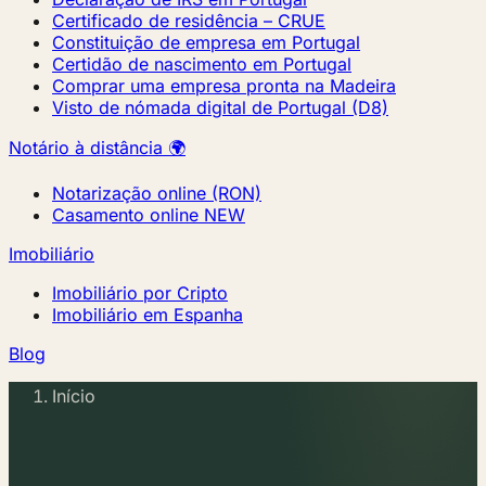
Certificado de residência – CRUE
Constituição de empresa em Portugal
Certidão de nascimento em Portugal
Comprar uma empresa pronta na Madeira
Visto de nómada digital de Portugal (D8)
Notário à distância 🌍
Notarização online (RON)
Casamento online
NEW
Imobiliário
Imobiliário por Cripto
Imobiliário em Espanha
Blog
Início