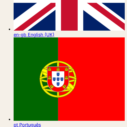
en-gb
English (UK)
pt
Português