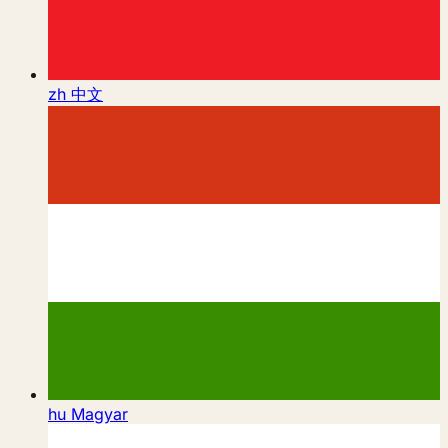
zh
中文
hu
Magyar