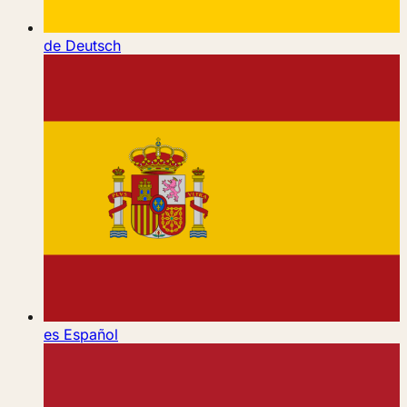
de
Deutsch
es
Español