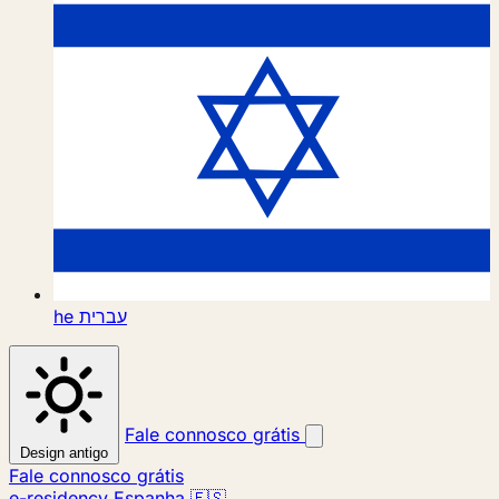
he
עברית
Fale connosco grátis
Design antigo
Fale connosco grátis
e-residency Espanha 🇪🇸