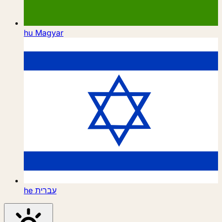
hu
Magyar
he
עברית