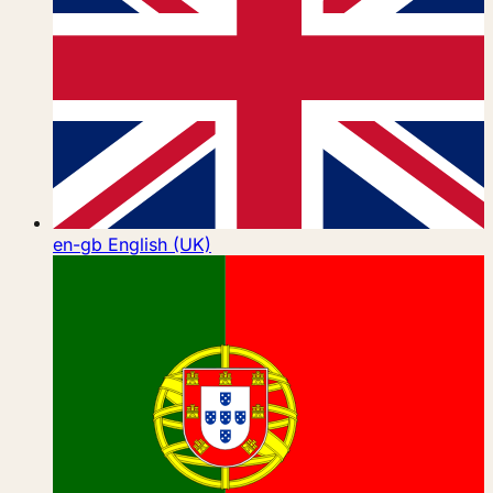
en-gb
English (UK)