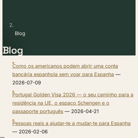
Blog
Blog
Como os americanos podem abrir uma conta
bancária espanhola sem voar para Espanha
—
2026-07-09
Portugal Golden Visa 2026 — o seu caminho para a
residência na UE, o espaço Schengen e o
passaporte português
— 2026-04-21
Pessoas reais a ajudar-te a mudar-te para Espanha
— 2026-02-06