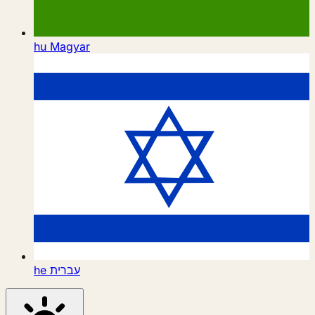
hu
Magyar
he
עברית