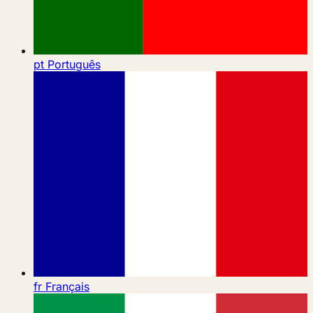
pt
Português
fr
Français