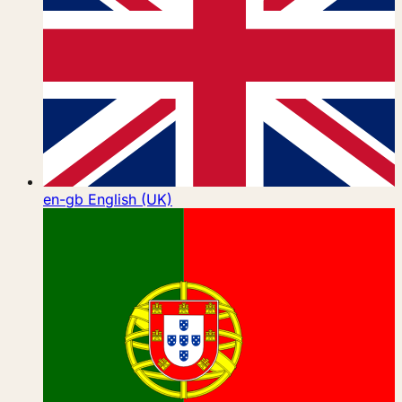
en-gb
English (UK)