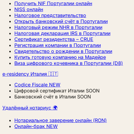
Получить NIF Португалии онлайн
NISS онлайн
Налоговое представительство
Открыть банковский счёт в Португалии
Налоговый режим NHR в Португалии
Налоговая декларация IRS в Португалии
Сертификат резидентства – CRUE
Регистрация компании в Португалии
Свидетельство о рождении в Португалии
Купить готовую компанию на Мадейре
Виза цифрового кочевника в Португалии (D8)
e-residency Италия 🇮🇹
Codice Fiscale
NEW
Цифровой сертификат Италии
SOON
Банковский счёт в Италии
SOON
Удалённый нотариус 🌍
Нотариальное заверение онлайн (RON)
Онлайн-брак
NEW