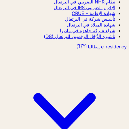
نظام NHR الضريبي في البرتغال
الإقرار الضريبي IRS في البرتغال
شهادة الإقامة – CRUE
تأسيس شركة في البرتغال
شهادة الميلاد في البرتغال
شراء شركة جاهزة في ماديرا
تأشيرة الرُّحَّل الرقميين للبرتغال (D8)
e-residency إيطاليا 🇮🇹