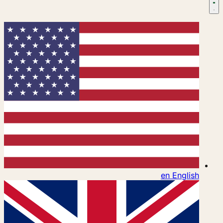
en
English