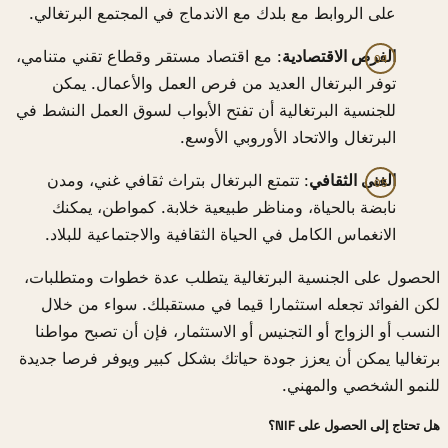
على الروابط مع بلدك مع الاندماج في المجتمع البرتغالي.
الفرص الاقتصادية
: مع اقتصاد مستقر وقطاع تقني متنامي،
توفر البرتغال العديد من فرص العمل والأعمال. يمكن
للجنسية البرتغالية أن تفتح الأبواب لسوق العمل النشط في
البرتغال والاتحاد الأوروبي الأوسع.
الغنى الثقافي
: تتمتع البرتغال بتراث ثقافي غني، ومدن
نابضة بالحياة، ومناظر طبيعية خلابة. كمواطن، يمكنك
الانغماس الكامل في الحياة الثقافية والاجتماعية للبلاد.
الحصول على الجنسية البرتغالية يتطلب عدة خطوات ومتطلبات،
لكن الفوائد تجعله استثمارا قيما في مستقبلك. سواء من خلال
النسب أو الزواج أو التجنيس أو الاستثمار، فإن أن تصبح مواطنا
برتغاليا يمكن أن يعزز جودة حياتك بشكل كبير ويوفر فرصا جديدة
للنمو الشخصي والمهني.
هل تحتاج إلى الحصول على NIF؟