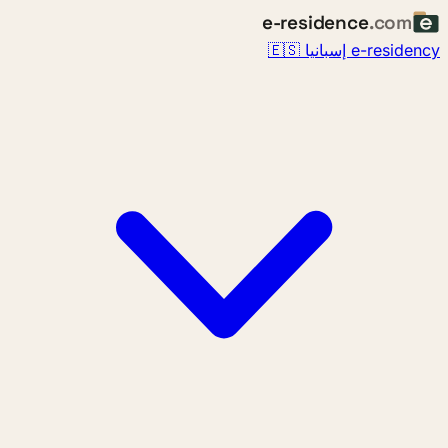
e-residence
.com
e-residency إسبانيا 🇪🇸