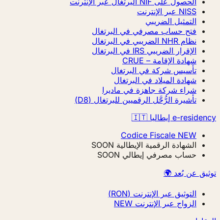
الحصول على NIF البرتغال عبر الإنترنت
NISS عبر الإنترنت
التمثيل الضريبي
فتح حساب مصرفي في البرتغال
نظام NHR الضريبي في البرتغال
الإقرار الضريبي IRS في البرتغال
شهادة الإقامة – CRUE
تأسيس شركة في البرتغال
شهادة الميلاد في البرتغال
شراء شركة جاهزة في ماديرا
تأشيرة الرُّحَّل الرقميين للبرتغال (D8)
e-residency إيطاليا 🇮🇹
Codice Fiscale
NEW
الشهادة الرقمية الإيطالية
SOON
حساب مصرفي إيطالي
SOON
توثيق عن بُعد 🌍
التوثيق عبر الإنترنت (RON)
الزواج عبر الإنترنت
NEW