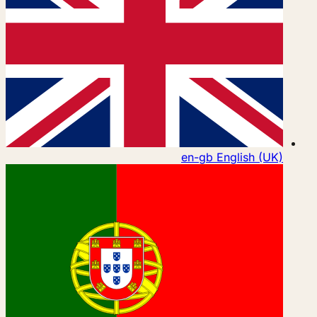
en-gb
English (UK)