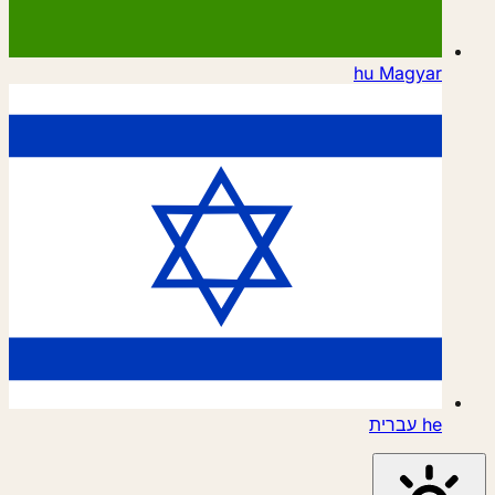
hu
Magyar
he
עברית