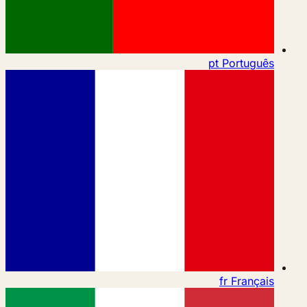
pt
Português
fr
Français