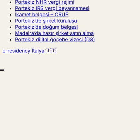
Portekiz NHR vergi rejimi
Portekiz IRS vergi beyannamesi
İkamet belgesi – CRUE
Portekiz’de şirket kuruluşu
Portekiz’de doğum belgesi
Madeira’da hazır şirket satın alma
Portekiz dijital göçebe vizesi (D8)
e-residency İtalya 🇮🇹