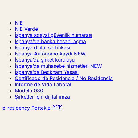
NIE
NIE Verde
İspanya sosyal güvenlik numarası
İspanya’da banka hesabı açma
İspanya dijital sertifikası
İspanya Autónomo kaydı
NEW
İspanya’da şirket kuruluşu
İspanya’da muhasebe hizmetleri
NEW
İspanya’da Beckham Yasası
Certificado de Residencia / No Residencia
Informe de Vida Laboral
Modelo 030
Şirketler için dijital imza
e-residency Portekiz 🇵🇹