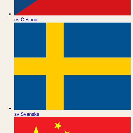
cs
Čeština
sv
Svenska