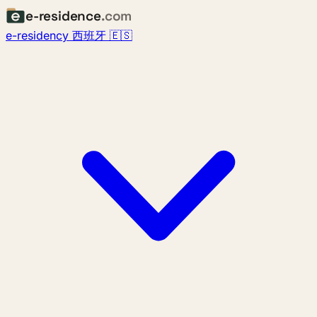
e-residence
.com
e-residency 西班牙 🇪🇸