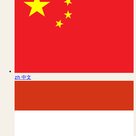
zh
中文