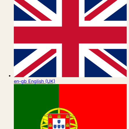
en-gb
English (UK)