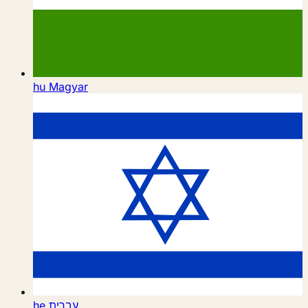
hu
Magyar
he
עברית