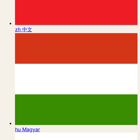
zh
中文
hu
Magyar