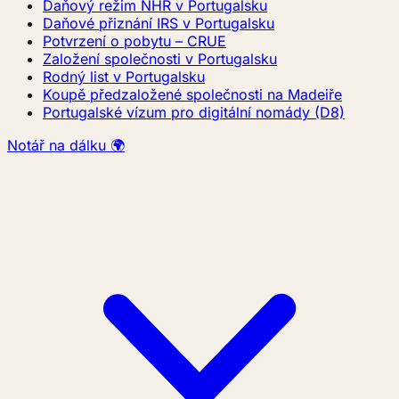
Daňový režim NHR v Portugalsku
Daňové přiznání IRS v Portugalsku
Potvrzení o pobytu – CRUE
Založení společnosti v Portugalsku
Rodný list v Portugalsku
Koupě předzaložené společnosti na Madeiře
Portugalské vízum pro digitální nomády (D8)
Notář na dálku 🌍