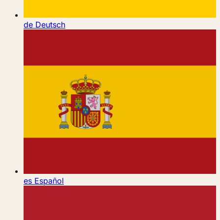
de
Deutsch
es
Español