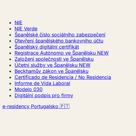
NIE
NIE Verde
Španělské číslo sociálního zabezpečení
Otevření španělského bankovního účtu
Španělský digitální certifikát
Registrace Autónomo ve Španělsku
NEW
Založení společnosti ve Španělsku
Účetní služby ve Španělsku
NEW
Beckhamův zákon ve Španělsku
Certificado de Residencia / No Residencia
Informe de Vida Laboral
Modelo 030
Digitální podpis pro firmy
e-residency Portugalsko 🇵🇹