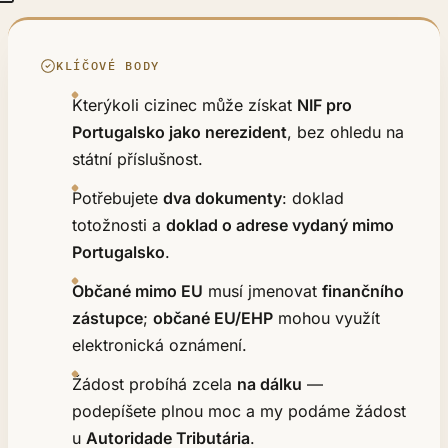
KLÍČOVÉ BODY
Kterýkoli cizinec může získat
NIF pro
Portugalsko jako nerezident
, bez ohledu na
státní příslušnost.
Potřebujete
dva dokumenty
: doklad
totožnosti a
doklad o adrese vydaný mimo
Portugalsko
.
Občané mimo EU
musí jmenovat
finančního
zástupce
;
občané EU/EHP
mohou využít
elektronická oznámení.
Žádost probíhá zcela
na dálku
—
podepíšete plnou moc a my podáme žádost
u
Autoridade Tributária
.