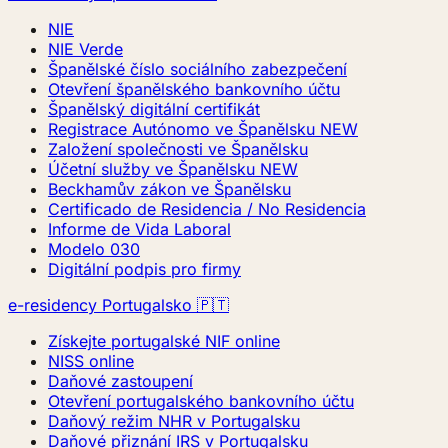
NIE
NIE Verde
Španělské číslo sociálního zabezpečení
Otevření španělského bankovního účtu
Španělský digitální certifikát
Registrace Autónomo ve Španělsku
NEW
Založení společnosti ve Španělsku
Účetní služby ve Španělsku
NEW
Beckhamův zákon ve Španělsku
Certificado de Residencia / No Residencia
Informe de Vida Laboral
Modelo 030
Digitální podpis pro firmy
e-residency Portugalsko 🇵🇹
Získejte portugalské NIF online
NISS online
Daňové zastoupení
Otevření portugalského bankovního účtu
Daňový režim NHR v Portugalsku
Daňové přiznání IRS v Portugalsku