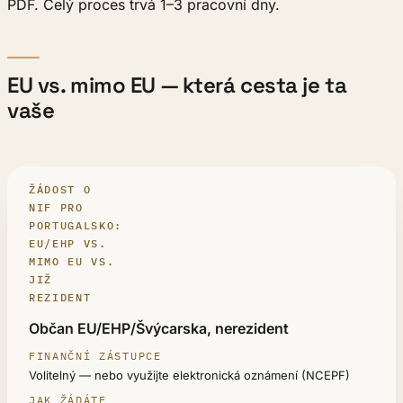
PDF. Celý proces trvá 1–3 pracovní dny.
EU vs. mimo EU — která cesta je ta
vaše
ŽÁDOST O
NIF PRO
PORTUGALSKO:
EU/EHP VS.
MIMO EU VS.
JIŽ
REZIDENT
VAŠE SITUACE
Občan EU/EHP/Švýcarska, nerezident
FINANČNÍ ZÁSTUPCE
Volitelný — nebo využijte elektronická oznámení (NCEPF)
JAK ŽÁDÁTE