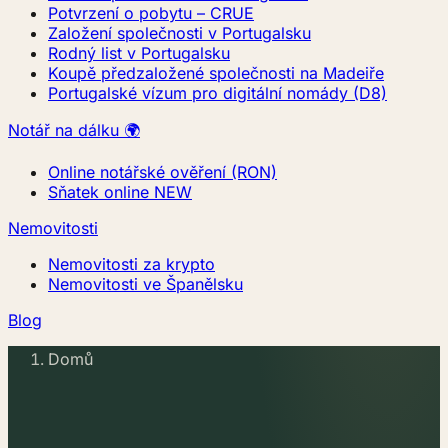
Potvrzení o pobytu – CRUE
Založení společnosti v Portugalsku
Rodný list v Portugalsku
Koupě předzaložené společnosti na Madeiře
Portugalské vízum pro digitální nomády (D8)
Notář na dálku 🌍
Online notářské ověření (RON)
Sňatek online
NEW
Nemovitosti
Nemovitosti za krypto
Nemovitosti ve Španělsku
Blog
Domů