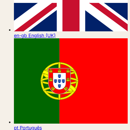
en-gb
English (UK)
pt
Português