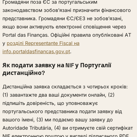
Громадяни поза ЄС за португальським
законодавством зобов’язані призначити фінансового
представника. Громадяни ЄС/ЄЕЗ не зобов’язані,
якщо вони активують електронні сповіщення через
Portal das Finanças. Офіційні правила опубліковані AT
у
розділі Representante Fiscal на
info.portaldasfinancas.gov.pt
.
Як подати заявку на NIF у Португалії
дистанційно?
Дистанційна заявка складається з чотирьох кроків:
(1) завантажте два ваші документи онлайн, (2)
підпишіть довіреність, що уповноважує
португальського представника подати заявку від
вашого імені, (3) ми подаємо вашу заявку до
Autoridade Tributária, (4) ви отримуєте свій сертифікат
NIF електронною поштою у вигляді підписаного PDF.