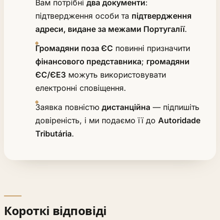
Вам потрібні
два документи
:
підтвердження особи та
підтвердження
адреси, видане за межами Португалії
.
Громадяни поза ЄС
повинні призначити
фінансового представника
;
громадяни
ЄС/ЄЕЗ
можуть використовувати
електронні сповіщення.
Заявка повністю
дистанційна
— підпишіть
довіреність, і ми подаємо її до
Autoridade
Tributária
.
Короткі відповіді