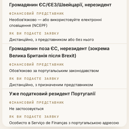
ВАША СИТУАЦІЯ
Громадянин ЄС/ЄЕЗ/Швейцарії, нерезидент
ФІНАНСОВИЙ ПРЕДСТАВНИК
Необов’язково — або використовуйте електронні
ЯК ВИ ПОДАЄТЕ ЗАЯВКУ
сповіщення (NCEPF)
Дистанційно, з представником або без нього
Громадянин поза ЄС, нерезидент (зокрема
Велика Британія після Brexit)
Обов’язково за португальським законодавством
Дистанційно, з призначеним представником
Уже податковий резидент Португалії
Не застосовується
Особисто в Serviço de Finanças з португальською адресою