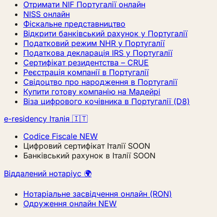
Отримати NIF Португалії онлайн
NISS онлайн
Фіскальне представництво
Відкрити банківський рахунок у Португалії
Податковий режим NHR у Португалії
Податкова декларація IRS у Португалії
Сертифікат резидентства – CRUE
Реєстрація компанії в Португалії
Свідоцтво про народження в Португалії
Купити готову компанію на Мадейрі
Віза цифрового кочівника в Португалії (D8)
e-residency Італія 🇮🇹
Codice Fiscale
NEW
Цифровий сертифікат Італії
SOON
Банківський рахунок в Італії
SOON
Віддалений нотаріус 🌍
Нотаріальне засвідчення онлайн (RON)
Одруження онлайн
NEW