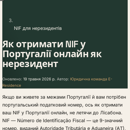
NIF для нерезидентів
Як отримати NIF у
Португалії онлайн як
нерезидент
Оновлено:
19 травня 2026 р.
Автор:
Юридична команда E-
Residence
Якщо ви живете за межами Португалії й вам потрібен
португальський податковий номер, ось як отримати
ваш NIF у Португалії онлайн, не летячи до Лісабона.
NIF — Número de Identificação Fiscal — це 9-значний
номер, виданий Autoridade Tributária e Aduaneira (AT),