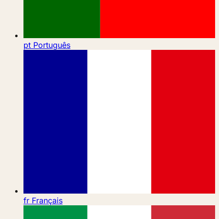
pt
Português
fr
Français