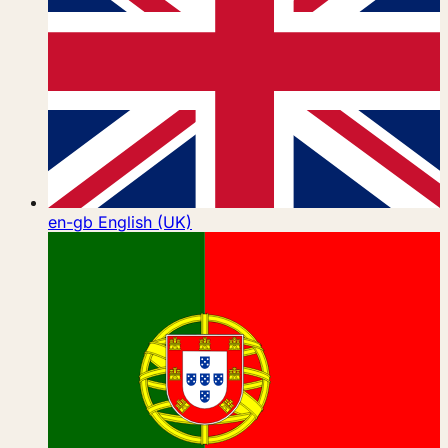
en-gb
English (UK)