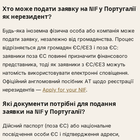
Хто може подати заявку на NIF у Португалії
як нерезидент?
Будь-яка іноземна фізична особа або компанія може
подати заявку, незалежно від громадянства. Процес
відрізняється для громадян ЄС/ЄЕЗ і поза ЄС:
заявники поза ЄС повинні призначити фінансового
представника, тоді як заявники з ЄС/ЄЕЗ можуть
натомість використовувати електронні сповіщення.
Офіційний англомовний посібник AT щодо реєстрації
нерезидентів —
Apply for your NIF
.
Які документи потрібні для подання
заявки на NIF у Португалії?
Дійсний паспорт (поза ЄС) або національне
посвідчення особи ЄС і підтвердження адреси,