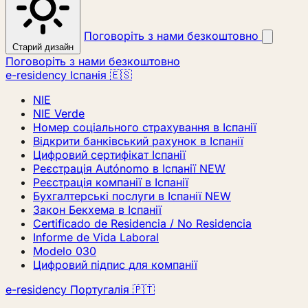
Поговоріть з нами безкоштовно
Старий дизайн
Поговоріть з нами безкоштовно
e-residency Іспанія 🇪🇸
NIE
NIE Verde
Номер соціального страхування в Іспанії
Відкрити банківський рахунок в Іспанії
Цифровий сертифікат Іспанії
Реєстрація Autónomo в Іспанії
NEW
Реєстрація компанії в Іспанії
Бухгалтерські послуги в Іспанії
NEW
Закон Бекхема в Іспанії
Certificado de Residencia / No Residencia
Informe de Vida Laboral
Modelo 030
Цифровий підпис для компанії
e-residency Португалія 🇵🇹