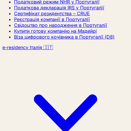
Податковий режим NHR у Португалії
Податкова декларація IRS у Португалії
Сертифікат резидентства – CRUE
Реєстрація компанії в Португалії
Свідоцтво про народження в Португалії
Купити готову компанію на Мадейрі
Віза цифрового кочівника в Португалії (D8)
e-residency Італія 🇮🇹