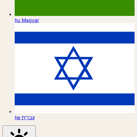
hu
Magyar
he
עברית