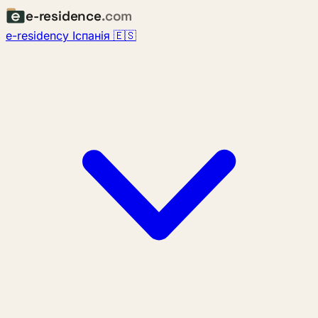
e-residence
.com
e-residency Іспанія 🇪🇸