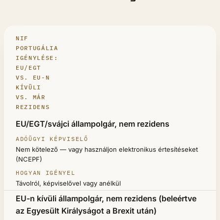
NIF
PORTUGÁLIA
IGÉNYLÉSE:
EU/EGT
VS. EU-N
KÍVÜLI
VS. MÁR
REZIDENS
AZ ÖN HELYZETE
EU/EGT/svájci állampolgár, nem rezidens
ADÓÜGYI KÉPVISELŐ
Nem kötelező — vagy használjon elektronikus értesítéseket
HOGYAN IGÉNYEL
(NCEPF)
Távolról, képviselővel vagy anélkül
EU-n kívüli állampolgár, nem rezidens (beleértve
az Egyesült Királyságot a Brexit után)