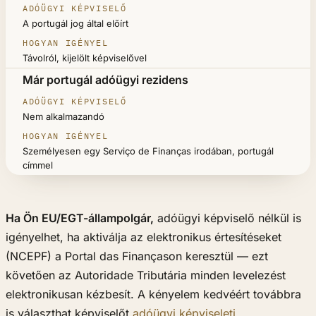
A portugál jog által előírt
Távolról, kijelölt képviselővel
Már portugál adóügyi rezidens
Nem alkalmazandó
Személyesen egy Serviço de Finanças irodában, portugál
címmel
Ha Ön EU/EGT-állampolgár,
adóügyi képviselő nélkül is
igényelhet, ha aktiválja az elektronikus értesítéseket
(NCEPF) a Portal das Finançason keresztül — ezt
követően az Autoridade Tributária minden levelezést
elektronikusan kézbesít. A kényelem kedvéért továbbra
is választhat képviselőt
adóügyi képviseleti