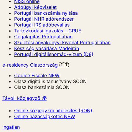
NISS online
Adóügyi képviselet
Portugál bankszámla nyitása
Portugál NHR adórendszer
Portugál IRS adóbevallás
Tartózkodási igazolás – CRUE
Cégalapítás Portugáliában
Születési anyakönyvi kivonat Portugáliában
Kész cég vásárlása Madeirán
Portugál digitálisnomád-vízum (D8)
e-residency Olaszország 🇮🇹
Codice Fiscale
NEW
Olasz digitális tanúsítvány
SOON
Olasz bankszámla
SOON
Távoli közjegyző 🌍
Online közjegyzői hitelesítés (RON)
Online házasságkötés
NEW
Ingatlan