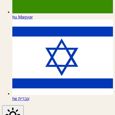
hu
Magyar
he
עברית