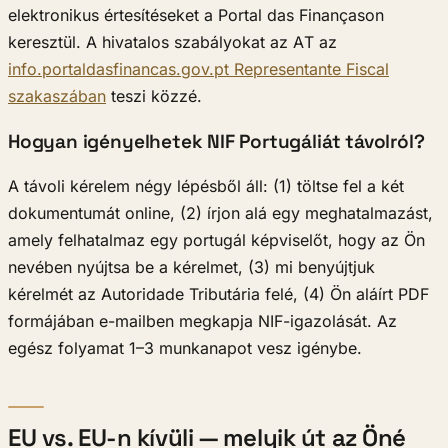
elektronikus értesítéseket a Portal das Finançason
keresztül. A hivatalos szabályokat az AT az
info.portaldasfinancas.gov.pt Representante Fiscal
szakaszában
teszi közzé.
Hogyan igényelhetek NIF Portugáliát távolról?
A távoli kérelem négy lépésből áll: (1) töltse fel a két
dokumentumát online, (2) írjon alá egy meghatalmazást,
amely felhatalmaz egy portugál képviselőt, hogy az Ön
nevében nyújtsa be a kérelmet, (3) mi benyújtjuk
kérelmét az Autoridade Tributária felé, (4) Ön aláírt PDF
formájában e-mailben megkapja NIF-igazolását. Az
egész folyamat 1–3 munkanapot vesz igénybe.
EU vs. EU-n kívüli — melyik út az Öné