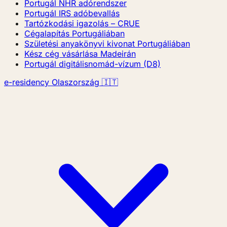
Portugál NHR adórendszer
Portugál IRS adóbevallás
Tartózkodási igazolás – CRUE
Cégalapítás Portugáliában
Születési anyakönyvi kivonat Portugáliában
Kész cég vásárlása Madeirán
Portugál digitálisnomád-vízum (D8)
e-residency Olaszország 🇮🇹