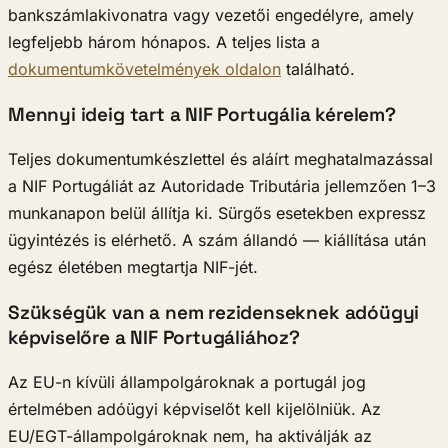
bankszámlakivonatra vagy vezetői engedélyre, amely
legfeljebb három hónapos. A teljes lista a
dokumentumkövetelmények oldalon
található.
Mennyi ideig tart a NIF Portugália kérelem?
Teljes dokumentumkészlettel és aláírt meghatalmazással
a NIF Portugáliát az Autoridade Tributária jellemzően 1–3
munkanapon belül állítja ki. Sürgős esetekben expressz
ügyintézés is elérhető. A szám állandó — kiállítása után
egész életében megtartja NIF-jét.
Szükségük van a nem rezidenseknek adóügyi
képviselőre a NIF Portugáliához?
Az EU-n kívüli állampolgároknak a portugál jog
értelmében adóügyi képviselőt kell kijelölniük. Az
EU/EGT-állampolgároknak nem, ha aktiválják az