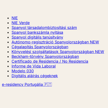
NIE
NIE Verde
Spanyol társadalombiztosítási szám
Spanyol bankszámla nyitása
Spanyol digitális tanúsítvány
Autónomo-regisztráció Spanyolországban
NEW
Cégalapítás Spanyolországban
Könyvelési szolgáltatások Spanyolországban
NEW
Beckham-törvény Spanyolországban
Certificado de Residencia / No Residencia
Informe de Vida Laboral
Modelo 030
Digitális aláírás cégeknek
e-residency Portugália 🇵🇹