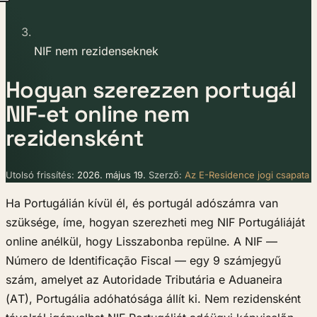
NIF nem rezidenseknek
Hogyan szerezzen portugál
NIF-et online nem
rezidensként
Utolsó frissítés:
2026. május 19.
Szerző:
Az E-Residence jogi csapata
Ha Portugálián kívül él, és portugál adószámra van
szüksége, íme, hogyan szerezheti meg NIF Portugáliáját
online anélkül, hogy Lisszabonba repülne. A NIF —
Número de Identificação Fiscal — egy 9 számjegyű
szám, amelyet az Autoridade Tributária e Aduaneira
(AT), Portugália adóhatósága állít ki. Nem rezidensként