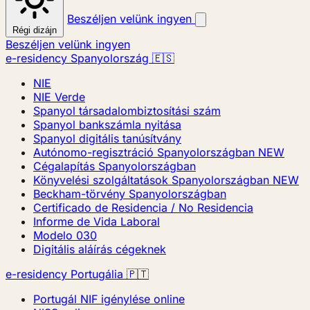
Beszéljen velünk ingyen
Régi dizájn
Beszéljen velünk ingyen
e-residency Spanyolország 🇪🇸
NIE
NIE Verde
Spanyol társadalombiztosítási szám
Spanyol bankszámla nyitása
Spanyol digitális tanúsítvány
Autónomo-regisztráció Spanyolországban
NEW
Cégalapítás Spanyolországban
Könyvelési szolgáltatások Spanyolországban
NEW
Beckham-törvény Spanyolországban
Certificado de Residencia / No Residencia
Informe de Vida Laboral
Modelo 030
Digitális aláírás cégeknek
e-residency Portugália 🇵🇹
Portugál NIF igénylése online