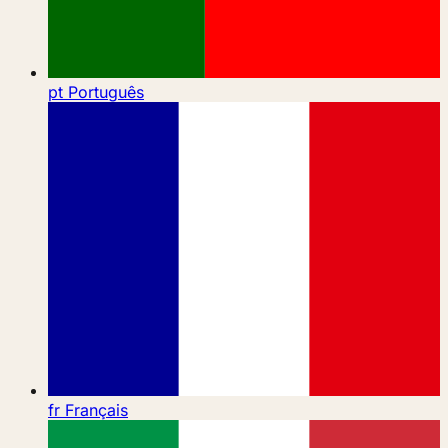
pt
Português
fr
Français