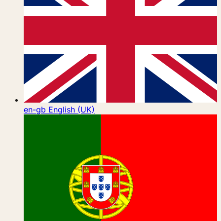
en-gb
English (UK)