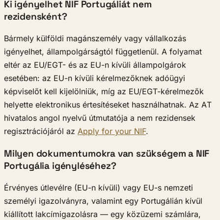
Ki igényelhet NIF Portugáliát nem
rezidensként?
Bármely külföldi magánszemély vagy vállalkozás
igényelhet, állampolgárságtól függetlenül. A folyamat
eltér az EU/EGT- és az EU-n kívüli állampolgárok
esetében: az EU-n kívüli kérelmezőknek adóügyi
képviselőt kell kijelölniük, míg az EU/EGT-kérelmezők
helyette elektronikus értesítéseket használhatnak. Az AT
hivatalos angol nyelvű útmutatója a nem rezidensek
regisztrációjáról az
Apply for your NIF
.
Milyen dokumentumokra van szükségem a NIF
Portugália igényléséhez?
Érvényes útlevélre (EU-n kívüli) vagy EU-s nemzeti
személyi igazolványra, valamint egy Portugálián kívül
kiállított lakcímigazolásra — egy közüzemi számlára,