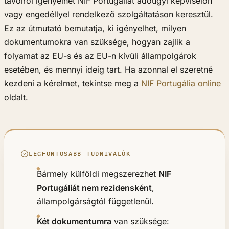
távolról igényelhet NIF Portugáliát adóügyi képviselőn
vagy engedéllyel rendelkező szolgáltatáson keresztül.
Ez az útmutató bemutatja, ki igényelhet, milyen
dokumentumokra van szüksége, hogyan zajlik a
folyamat az EU-s és az EU-n kívüli állampolgárok
esetében, és mennyi ideig tart. Ha azonnal el szeretné
kezdeni a kérelmet, tekintse meg a
NIF Portugália online
oldalt.
LEGFONTOSABB TUDNIVALÓK
Bármely külföldi megszerezhet
NIF
Portugáliát nem rezidensként
,
állampolgárságtól függetlenül.
Két dokumentumra
van szüksége: