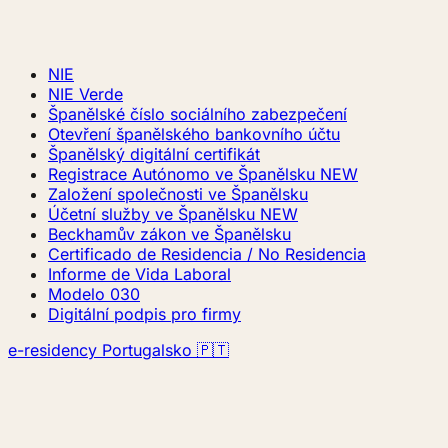
NIE
NIE Verde
Španělské číslo sociálního zabezpečení
Otevření španělského bankovního účtu
Španělský digitální certifikát
Registrace Autónomo ve Španělsku
NEW
Založení společnosti ve Španělsku
Účetní služby ve Španělsku
NEW
Beckhamův zákon ve Španělsku
Certificado de Residencia / No Residencia
Informe de Vida Laboral
Modelo 030
Digitální podpis pro firmy
e-residency Portugalsko 🇵🇹