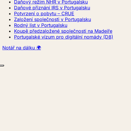
Daňový režim NHR v Portugalsku
Daňové přiznání IRS v Portugalsku
Potvrzení o pobytu – CRUE
Založení společnosti v Portugalsku
Rodný list v Portugalsku
Koupě předzaložené společnosti na Madeiře
Portugalské vízum pro digitální nomády (D8)
Notář na dálku 🌍