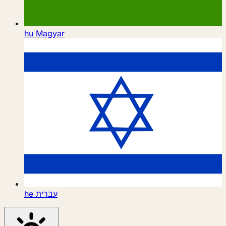
hu
Magyar
he
עברית