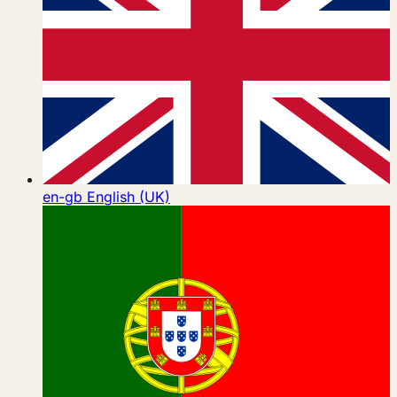
en-gb
English (UK)