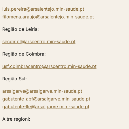
luis.pereira@arsalentejo.min-saude.pt
filomena.araujo@arsalentejo.min-saude.pt
Região de Leiria:
secdir.pl@arscentro.min-saude.pt
Região de Coimbra:
usf.coimbracentro@arscentro.min-saude.pt
Região Sul:
arsalgarve@arsalgarve.min-saude.pt
gabutente-abf@arsalgarve.min-saude.pt
gabutente-lle@arsalgarve.mim-saude.pt
Altre regioni: