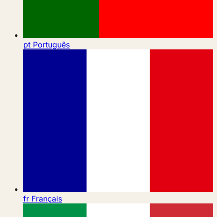
pt
Português
fr
Français