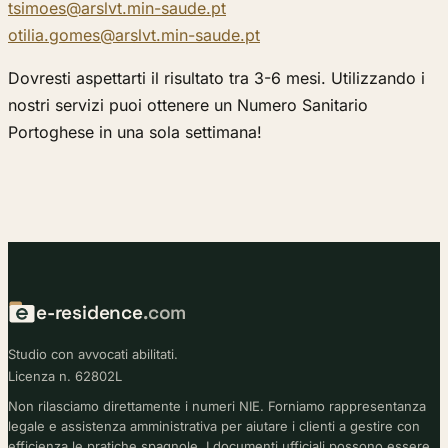
tsimoes@arslvt.min-saude.pt
otilia.gomes@arslvt.min-saude.pt
Dovresti aspettarti il risultato tra 3-6 mesi. Utilizzando i
nostri servizi puoi ottenere un Numero Sanitario
Portoghese in una sola settimana!
e-residence
.com
Studio con avvocati abilitati.
Licenza n. 62802L
Non rilasciamo direttamente i numeri NIE. Forniamo rappresentanza
legale e assistenza amministrativa per aiutare i clienti a gestire con
efficienza le pratiche spagnole. I documenti ufficiali possono essere