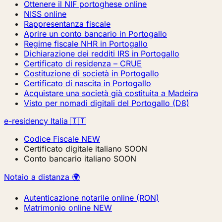
Ottenere il NIF portoghese online
NISS online
Rappresentanza fiscale
Aprire un conto bancario in Portogallo
Regime fiscale NHR in Portogallo
Dichiarazione dei redditi IRS in Portogallo
Certificato di residenza – CRUE
Costituzione di società in Portogallo
Certificato di nascita in Portogallo
Acquistare una società già costituita a Madeira
Visto per nomadi digitali del Portogallo (D8)
e-residency Italia 🇮🇹
Codice Fiscale
NEW
Certificato digitale italiano
SOON
Conto bancario italiano
SOON
Notaio a distanza 🌍
Autenticazione notarile online (RON)
Matrimonio online
NEW