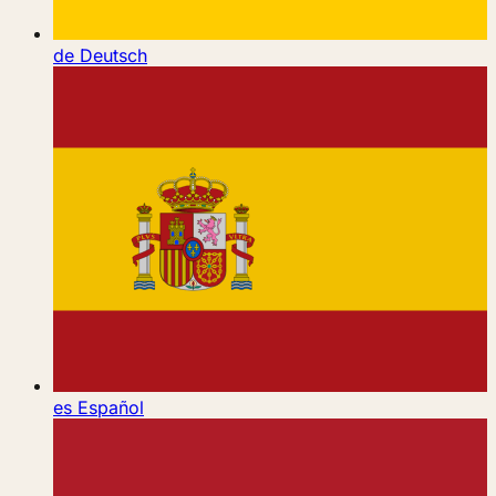
de
Deutsch
es
Español