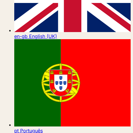
en-gb
English (UK)
pt
Português