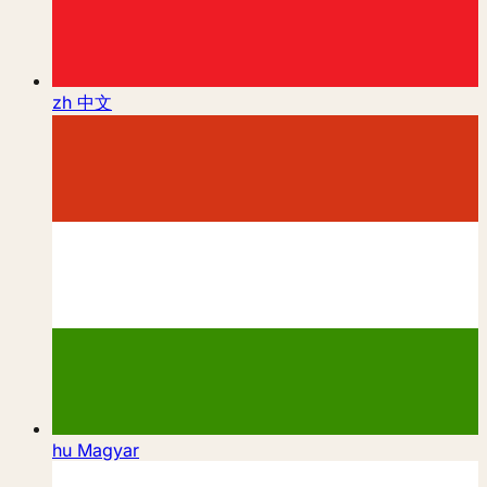
zh
中文
hu
Magyar