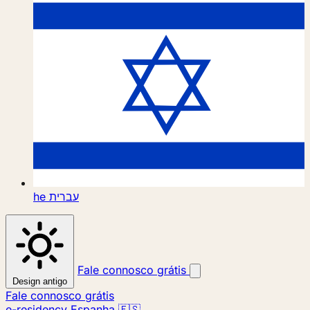
he
עברית
Fale connosco grátis
Design antigo
Fale connosco grátis
e-residency Espanha 🇪🇸