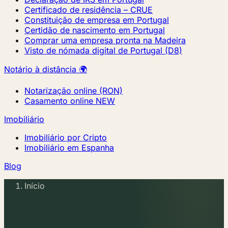
Certificado de residência – CRUE
Constituição de empresa em Portugal
Certidão de nascimento em Portugal
Comprar uma empresa pronta na Madeira
Visto de nómada digital de Portugal (D8)
Notário à distância 🌍
Notarização online (RON)
Casamento online
NEW
Imobiliário
Imobiliário por Cripto
Imobiliário em Espanha
Blog
Início