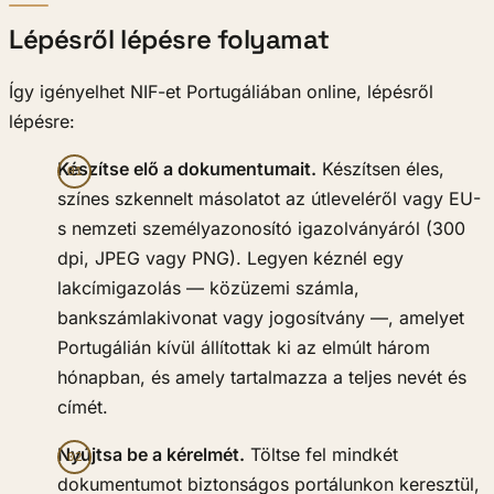
Lépésről lépésre folyamat
Így igényelhet NIF-et Portugáliában online, lépésről
lépésre:
Készítse elő a dokumentumait.
Készítsen éles,
színes szkennelt másolatot az útleveléről vagy EU-
s nemzeti személyazonosító igazolványáról (300
dpi, JPEG vagy PNG). Legyen kéznél egy
lakcímigazolás — közüzemi számla,
bankszámlakivonat vagy jogosítvány —, amelyet
Portugálián kívül állítottak ki az elmúlt három
hónapban, és amely tartalmazza a teljes nevét és
címét.
Nyújtsa be a kérelmét.
Töltse fel mindkét
dokumentumot biztonságos portálunkon keresztül,