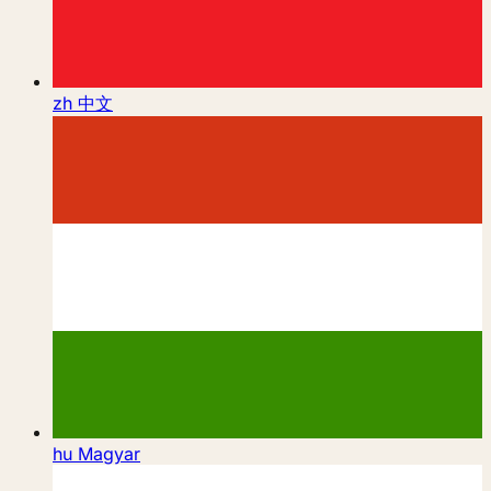
zh
中文
hu
Magyar