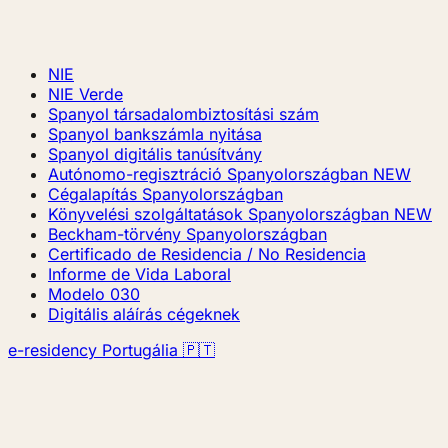
NIE
NIE Verde
Spanyol társadalombiztosítási szám
Spanyol bankszámla nyitása
Spanyol digitális tanúsítvány
Autónomo-regisztráció Spanyolországban
NEW
Cégalapítás Spanyolországban
Könyvelési szolgáltatások Spanyolországban
NEW
Beckham-törvény Spanyolországban
Certificado de Residencia / No Residencia
Informe de Vida Laboral
Modelo 030
Digitális aláírás cégeknek
e-residency Portugália 🇵🇹