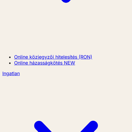
Online közjegyzői hitelesítés (RON)
Online házasságkötés
NEW
Ingatlan