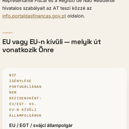
Representante Fiscal és a Registo de Não Residente
hivatalos szabályait az AT teszi közzé az
info.portaldasfinancas.gov.pt
oldalon.
EU vagy EU-n kívüli — melyik út
vonatkozik Önre
NIF
IGÉNYLÉSE
PORTUGÁLIÁBAN
NEM
REZIDENSKÉNT:
EU/EGT- VS.
EU-N KÍVÜLI
ÁLLAMPOLGÁROK
AZ ÖN ÁLLAMPOLGÁRSÁGA
EU / EGT / svájci állampolgár