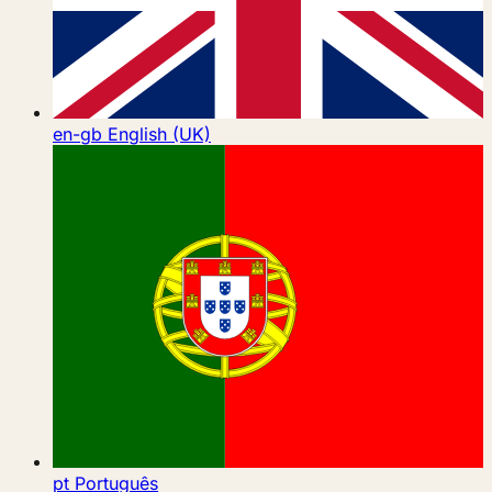
en-gb
English (UK)
pt
Português