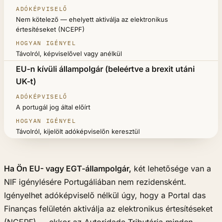
ADÓKÉPVISELŐ
Nem kötelező — ehelyett aktiválja az elektronikus
HOGYAN IGÉNYEL
értesítéseket (NCEPF)
Távolról, képviselővel vagy anélkül
EU-n kívüli állampolgár (beleértve a brexit utáni
UK-t)
A portugál jog által előírt
Távolról, kijelölt adóképviselőn keresztül
Ha Ön EU- vagy EGT-állampolgár,
két lehetősége van a
NIF igénylésére Portugáliában nem rezidensként.
Igényelhet adóképviselő nélkül úgy, hogy a Portal das
Finanças felületén aktiválja az elektronikus értesítéseket
(NCEPF) — ekkor az Autoridade Tributária minden