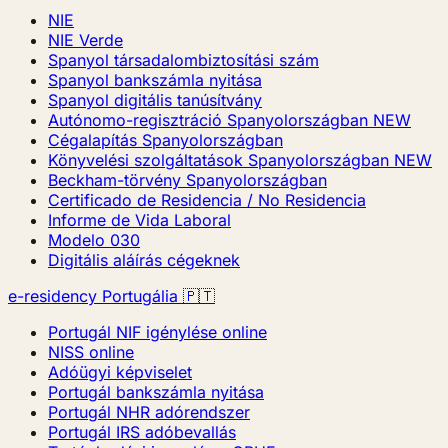
NIE
NIE Verde
Spanyol társadalombiztosítási szám
Spanyol bankszámla nyitása
Spanyol digitális tanúsítvány
Autónomo-regisztráció Spanyolországban
NEW
Cégalapítás Spanyolországban
Könyvelési szolgáltatások Spanyolországban
NEW
Beckham-törvény Spanyolországban
Certificado de Residencia / No Residencia
Informe de Vida Laboral
Modelo 030
Digitális aláírás cégeknek
e-residency Portugália 🇵🇹
Portugál NIF igénylése online
NISS online
Adóügyi képviselet
Portugál bankszámla nyitása
Portugál NHR adórendszer
Portugál IRS adóbevallás