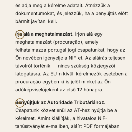
és adja meg a kérelme adatait. Átnézzük a
dokumentumokat, és jelezzük, ha a benyújtás előtt
bármit javítani kell.
Írja alá a meghatalmazást.
Írjon alá egy
meghatalmazást (procuração), amely
felhatalmazza portugál jogi csapatunkat, hogy az
Ön nevében igényelje a NIF-et. Az aláírás teljesen
távolról történik — nincs szükség közjegyzői
látogatásra. Az EU-n kívüli kérelmezők esetében a
procuração egyben ki is jelöl minket az Ön
adóképviselőjeként az első 12 hónapra.
Benyújtjuk az Autoridade Tributáriához.
Csapatunk közvetlenül az AT-hez nyújtja be a
kérelmet. Amint kiállítják, a hivatalos NIF-
tanúsítványát e-mailben, aláírt PDF formájában