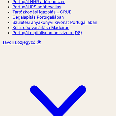
Portugál NHR adórendszer
Portugál IRS adóbevallás
Tartózkodási igazolás – CRUE
Cégalapítás Portugáliában
Születési anyakönyvi kivonat Portugáliában
Kész cég vásárlása Madeirán
Portugál digitálisnomád-vízum (D8)
Távoli közjegyző 🌍