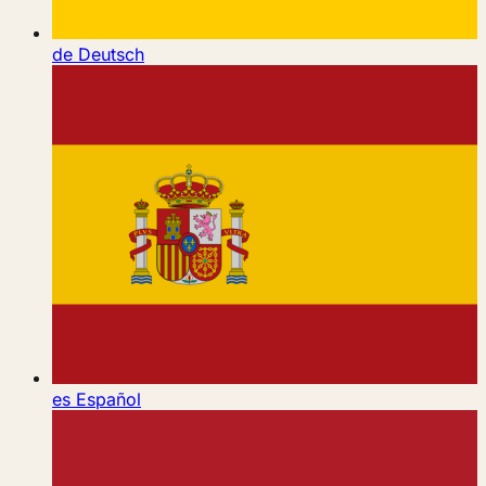
de
Deutsch
es
Español