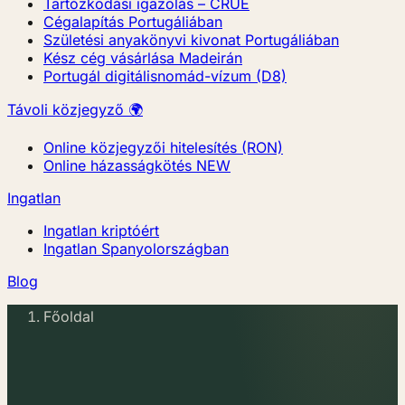
Tartózkodási igazolás – CRUE
Cégalapítás Portugáliában
Születési anyakönyvi kivonat Portugáliában
Kész cég vásárlása Madeirán
Portugál digitálisnomád-vízum (D8)
Távoli közjegyző 🌍
Online közjegyzői hitelesítés (RON)
Online házasságkötés
NEW
Ingatlan
Ingatlan kriptóért
Ingatlan Spanyolországban
Blog
Főoldal