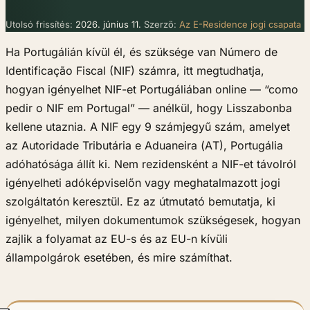
Utolsó frissítés:
2026. június 11.
Szerző:
Az E-Residence jogi csapata
Ha Portugálián kívül él, és szüksége van Número de
Identificação Fiscal (NIF) számra, itt megtudhatja,
hogyan igényelhet NIF-et Portugáliában online — “como
pedir o NIF em Portugal” — anélkül, hogy Lisszabonba
kellene utaznia. A NIF egy 9 számjegyű szám, amelyet
az Autoridade Tributária e Aduaneira (AT), Portugália
adóhatósága állít ki. Nem rezidensként a NIF-et távolról
igényelheti adóképviselőn vagy meghatalmazott jogi
szolgáltatón keresztül. Ez az útmutató bemutatja, ki
igényelhet, milyen dokumentumok szükségesek, hogyan
zajlik a folyamat az EU-s és az EU-n kívüli
állampolgárok esetében, és mire számíthat.