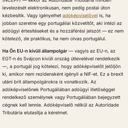
levelezését elektronikusan, nem pedig postai úton
kézbesítik. Vagy igényelhet
adóképviselővel
is, ha
jobban szeretne egy portugáliai közvetítőt, aki intézi az
adóügyi értesítéseket és a hozzáférési jelszót — ez nem
kötelező, de praktikus, ha nem olvas portugálul.
Ha Ön EU-n kívüli állampolgár
— vagyis az EU-n, az
EGT-n és Svájcon kívüli ország útlevelével rendelkezik
—, a portugál jog kötelezi, hogy adóképviselőt jelöljön
ki, amikor nem rezidensként igényli a NIF-et. Ez a brexit
utáni brit állampolgárokra is vonatkozik. Az
adóképviselőnek Portugáliában adóügyi illetőséggel
rendelkező személynek vagy Portugáliában bejegyzett
cégnek kell lennie. Adóképviselő nélkül az Autoridade
Tributária elutasítja a kérelmet.