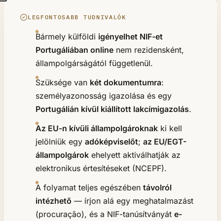
LEGFONTOSABB TUDNIVALÓK
Bármely külföldi
igényelhet NIF-et
Portugáliában online
nem rezidensként,
állampolgárságától függetlenül.
Szüksége van
két dokumentumra
:
személyazonosság igazolása és egy
Portugálián kívül kiállított lakcímigazolás
.
Az EU-n kívüli állampolgároknak
ki kell
jelölniük egy
adóképviselőt
;
az EU/EGT-
állampolgárok
ehelyett aktiválhatják az
elektronikus értesítéseket (NCEPF).
A folyamat teljes egészében
távolról
intézhető
— írjon alá egy meghatalmazást
(procuração), és a NIF-tanúsítványát
e-