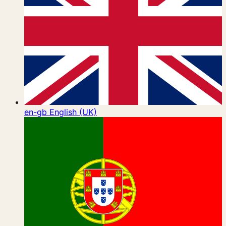
en-gb
English (UK)