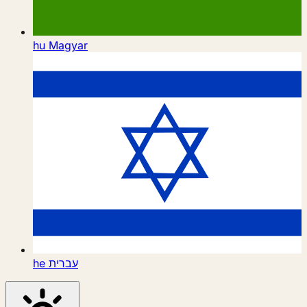
hu
Magyar
he
עברית