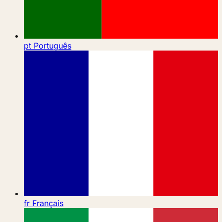
pt
Português
fr
Français