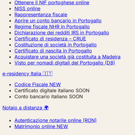
Ottenere il NIF portoghese online
NISS online
Rappresentanza fiscale
Aprire un conto bancario in Portogallo
Regime fiscale NHR in Portogallo
Dichiarazione dei redditi IRS in Portogallo
Certificato di residenza – CRUE
Costituzione di società in Portogallo
Certificato di nascita in Portogallo
Acquistare una società già costituita a Madeira
Visto per nomadi digitali del Portogallo (D8)
e-residency Italia 🇮🇹
Codice Fiscale
NEW
Certificato digitale italiano
SOON
Conto bancario italiano
SOON
Notaio a distanza 🌍
Autenticazione notarile online (RON)
Matrimonio online
NEW