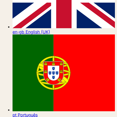
en-gb
English (UK)
pt
Português