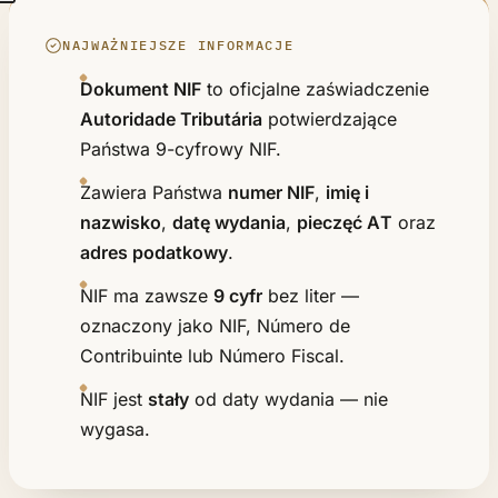
NAJWAŻNIEJSZE INFORMACJE
Dokument NIF
to oficjalne zaświadczenie
Autoridade Tributária
potwierdzające
Państwa 9-cyfrowy NIF.
Zawiera Państwa
numer NIF
,
imię i
nazwisko
,
datę wydania
,
pieczęć AT
oraz
adres podatkowy
.
NIF ma zawsze
9 cyfr
bez liter —
oznaczony jako NIF, Número de
Contribuinte lub Número Fiscal.
NIF jest
stały
od daty wydania — nie
wygasa.