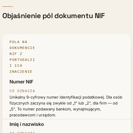
Objaśnienie pól dokumentu NIF
POLA NA
DOKUMENCIE
NIF Z
PORTUGALII
I ICH
ZNACZENIE
POLE
Numer NIF
CO OZNACZA
Unikalny 9-cyfrowy numer identyfikacji podatkowej. Dla osób
fizycznych zaczyna się zwykle od „1” lub „2”, dla firm — od
„5”. To numer podawany bankom, wynajmującym,
pracodawcom i urzędom.
Imię i nazwisko