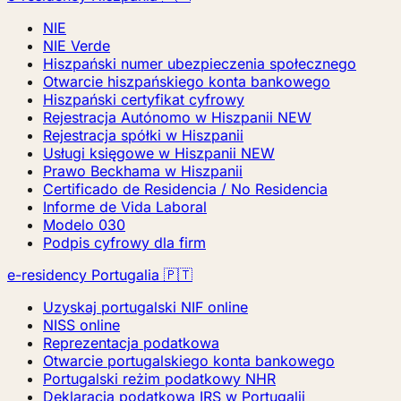
NIE
NIE Verde
Hiszpański numer ubezpieczenia społecznego
Otwarcie hiszpańskiego konta bankowego
Hiszpański certyfikat cyfrowy
Rejestracja Autónomo w Hiszpanii
NEW
Rejestracja spółki w Hiszpanii
Usługi księgowe w Hiszpanii
NEW
Prawo Beckhama w Hiszpanii
Certificado de Residencia / No Residencia
Informe de Vida Laboral
Modelo 030
Podpis cyfrowy dla firm
e-residency Portugalia 🇵🇹
Uzyskaj portugalski NIF online
NISS online
Reprezentacja podatkowa
Otwarcie portugalskiego konta bankowego
Portugalski reżim podatkowy NHR
Deklaracja podatkowa IRS w Portugalii