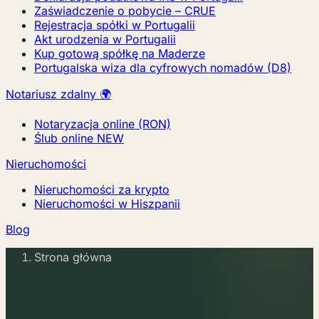
Zaświadczenie o pobycie – CRUE
Rejestracja spółki w Portugalii
Akt urodzenia w Portugalii
Kup gotową spółkę na Maderze
Portugalska wiza dla cyfrowych nomadów (D8)
Notariusz zdalny 🌍
Notaryzacja online (RON)
Ślub online
NEW
Nieruchomości
Nieruchomości za krypto
Nieruchomości w Hiszpanii
Blog
Strona główna