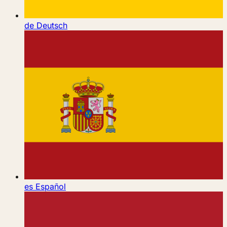
de
Deutsch
es
Español