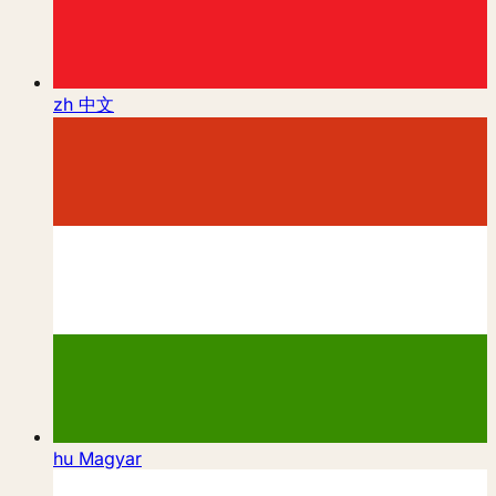
zh
中文
hu
Magyar