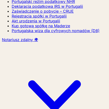
Portugalski reżim podatkowy NHR
Deklaracja podatkowa IRS w Portugalii
Zaświadczenie o pobycie – CRUE
Rejestracja spółki w Portugalii
Akt urodzenia w Portugalii
Kup gotową spółkę na Maderze
Portugalska wiza dla cyfrowych nomadów (D8)
Notariusz zdalny 🌍