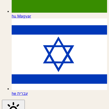
hu
Magyar
he
עברית