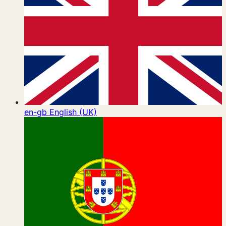
en-gb
English (UK)