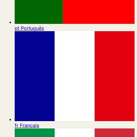
pt
Português
fr
Français