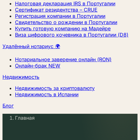
Налоговая декларация IRS в Португалии
Сертификат резидентства – CRUE
Регистрация компании в Португалии
Свидетельство о рождении в Португалии
Купить готовую компанию на Мадейре
Виза цифрового кочевника в Португалии (D8)
Удалённый нотариус 🌍
Нотариальное заверение онлайн (RON)
Онлайн-брак
NEW
Недвижимость
Недвижимость за криптовалюту
Недвижимость в Испании
Блог
Главная