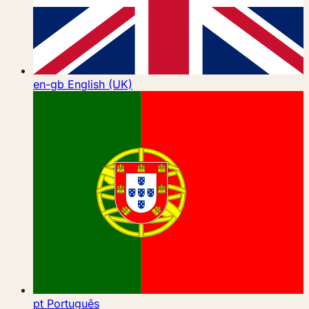
en-gb
English (UK)
pt
Português