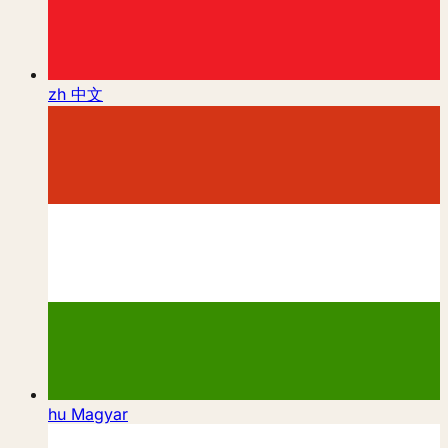
zh
中文
hu
Magyar