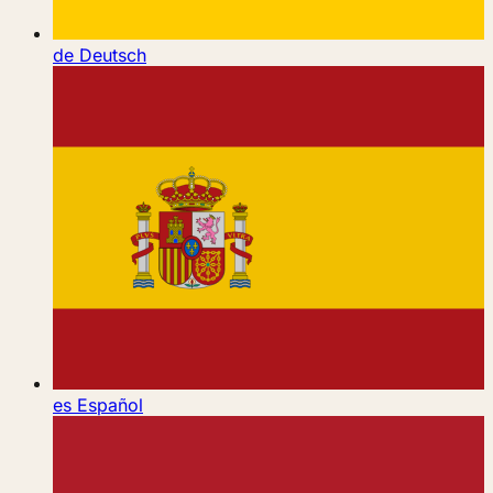
de
Deutsch
es
Español