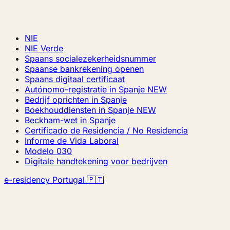
NIE
NIE Verde
Spaans socialezekerheidsnummer
Spaanse bankrekening openen
Spaans digitaal certificaat
Autónomo-registratie in Spanje
NEW
Bedrijf oprichten in Spanje
Boekhouddiensten in Spanje
NEW
Beckham-wet in Spanje
Certificado de Residencia / No Residencia
Informe de Vida Laboral
Modelo 030
Digitale handtekening voor bedrijven
e-residency Portugal 🇵🇹