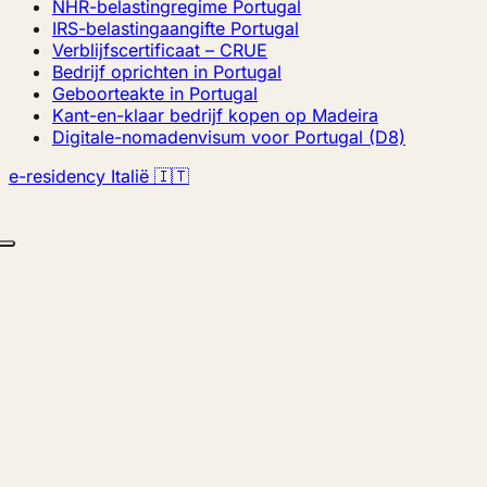
NHR-belastingregime Portugal
IRS-belastingaangifte Portugal
Verblijfscertificaat – CRUE
Bedrijf oprichten in Portugal
Geboorteakte in Portugal
Kant-en-klaar bedrijf kopen op Madeira
Digitale-nomadenvisum voor Portugal (D8)
e-residency Italië 🇮🇹