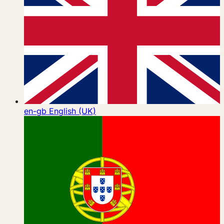
en-gb
English (UK)