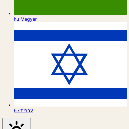
hu
Magyar
he
עברית