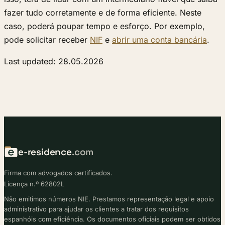
fazer tudo corretamente e de forma eficiente. Neste
caso, poderá poupar tempo e esforço. Por exemplo,
pode solicitar receber
NIF
e
abrir uma conta bancária
.
Last updated: 28.05.2026
e-residence
.com
Firma com advogados certificados.
Licença n.º 62802L
Não emitimos números NIE. Prestamos representação legal e apoio
administrativo para ajudar os clientes a tratar dos requisitos
espanhóis com eficiência. Os documentos oficiais podem ser obtidos