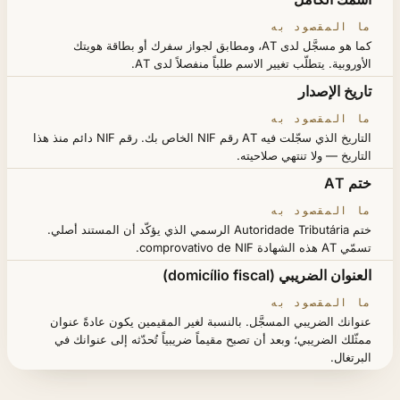
كما هو مسجَّل لدى AT، ومطابق لجواز سفرك أو بطاقة هويتك
الأوروبية. يتطلّب تغيير الاسم طلباً منفصلاً لدى AT.
تاريخ الإصدار
التاريخ الذي سجّلت فيه AT رقم NIF الخاص بك. رقم NIF دائم منذ هذا
التاريخ — ولا تنتهي صلاحيته.
ختم AT
ختم Autoridade Tributária الرسمي الذي يؤكّد أن المستند أصلي.
تسمّي AT هذه الشهادة comprovativo de NIF.
العنوان الضريبي (domicílio fiscal)
عنوانك الضريبي المسجَّل. بالنسبة لغير المقيمين يكون عادةً عنوان
ممثّلك الضريبي؛ وبعد أن تصبح مقيماً ضريبياً تُحدّثه إلى عنوانك في
البرتغال.