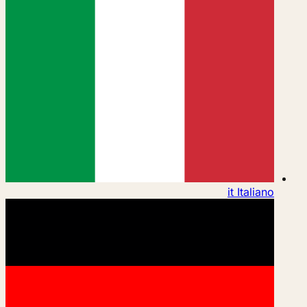
it
Italiano