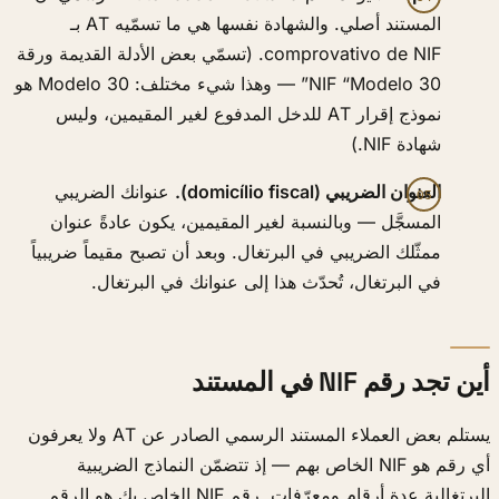
المستند أصلي. والشهادة نفسها هي ما تسمّيه AT بـ
comprovativo de NIF. (تسمّي بعض الأدلة القديمة ورقة
NIF “Modelo 30” — وهذا شيء مختلف: Modelo 30 هو
نموذج إقرار AT للدخل المدفوع لغير المقيمين، وليس
شهادة NIF.)
العنوان الضريبي (domicílio fiscal).
عنوانك الضريبي
المسجَّل — وبالنسبة لغير المقيمين، يكون عادةً عنوان
ممثّلك الضريبي في البرتغال. وبعد أن تصبح مقيماً ضريبياً
في البرتغال، تُحدّث هذا إلى عنوانك في البرتغال.
أين تجد رقم NIF في المستند
يستلم بعض العملاء المستند الرسمي الصادر عن AT ولا يعرفون
أي رقم هو NIF الخاص بهم — إذ تتضمّن النماذج الضريبية
البرتغالية عدة أرقام ومعرّفات. رقم NIF الخاص بك هو الرقم