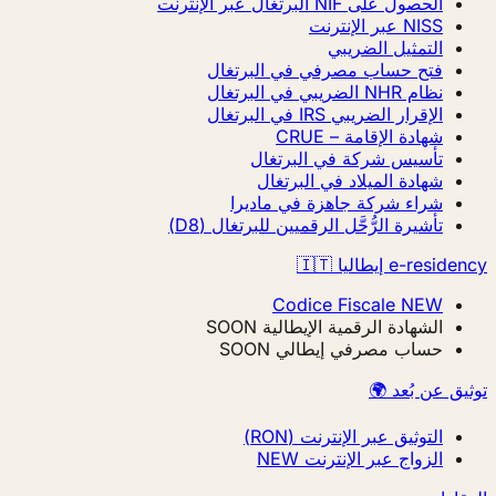
الحصول على NIF البرتغال عبر الإنترنت
NISS عبر الإنترنت
التمثيل الضريبي
فتح حساب مصرفي في البرتغال
نظام NHR الضريبي في البرتغال
الإقرار الضريبي IRS في البرتغال
شهادة الإقامة – CRUE
تأسيس شركة في البرتغال
شهادة الميلاد في البرتغال
شراء شركة جاهزة في ماديرا
تأشيرة الرُّحَّل الرقميين للبرتغال (D8)
e-residency إيطاليا 🇮🇹
Codice Fiscale
NEW
الشهادة الرقمية الإيطالية
SOON
حساب مصرفي إيطالي
SOON
توثيق عن بُعد 🌍
التوثيق عبر الإنترنت (RON)
الزواج عبر الإنترنت
NEW