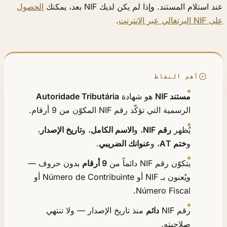
عند استلام المستند. وإذا لم يكن لديك NIF بعد، يمكنك
الحصول
على NIF البرتغالي عبر الإنترنت
.
أهم النقاط
مستند NIF
هو شهادة
Autoridade Tributária
الرسمية التي تؤكّد رقم NIF المكوّن من 9 أرقام.
يُظهر
رقم NIF
، و
الاسم الكامل
، و
تاريخ الإصدار
،
و
ختم AT
، و
عنوانك الضريبي
.
يتكوّن رقم NIF دائماً من
9 أرقام
بدون حروف —
ويُعنون بـ NIF أو Número de Contribuinte أو
Número Fiscal.
رقم NIF
دائم
منذ تاريخ الإصدار — ولا تنتهي
صلاحيته.