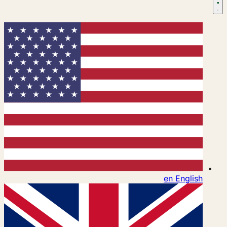
en
English