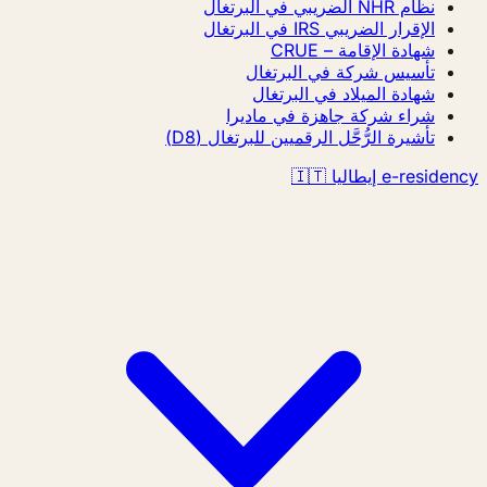
نظام NHR الضريبي في البرتغال
الإقرار الضريبي IRS في البرتغال
شهادة الإقامة – CRUE
تأسيس شركة في البرتغال
شهادة الميلاد في البرتغال
شراء شركة جاهزة في ماديرا
تأشيرة الرُّحَّل الرقميين للبرتغال (D8)
e-residency إيطاليا 🇮🇹