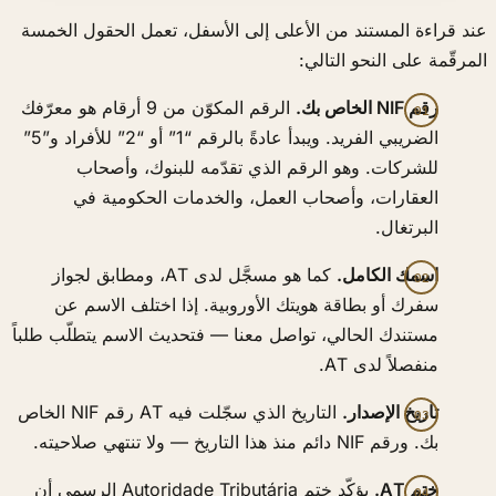
عند قراءة المستند من الأعلى إلى الأسفل، تعمل الحقول الخمسة
المرقّمة على النحو التالي:
رقم NIF الخاص بك.
الرقم المكوّن من 9 أرقام هو معرّفك
الضريبي الفريد. ويبدأ عادةً بالرقم “1” أو “2” للأفراد و”5”
للشركات. وهو الرقم الذي تقدّمه للبنوك، وأصحاب
العقارات، وأصحاب العمل، والخدمات الحكومية في
البرتغال.
اسمك الكامل.
كما هو مسجَّل لدى AT، ومطابق لجواز
سفرك أو بطاقة هويتك الأوروبية. إذا اختلف الاسم عن
مستندك الحالي، تواصل معنا — فتحديث الاسم يتطلّب طلباً
منفصلاً لدى AT.
تاريخ الإصدار.
التاريخ الذي سجّلت فيه AT رقم NIF الخاص
بك. ورقم NIF دائم منذ هذا التاريخ — ولا تنتهي صلاحيته.
ختم AT.
يؤكّد ختم Autoridade Tributária الرسمي أن