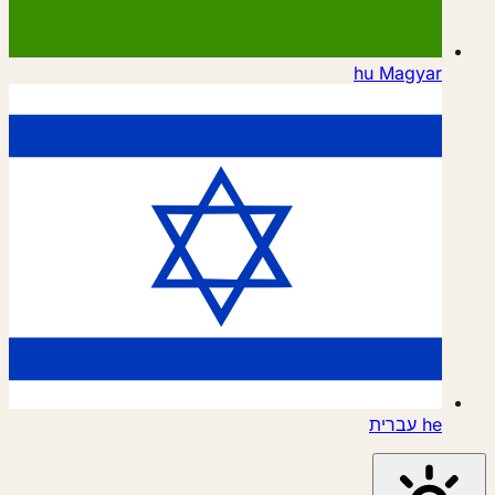
hu
Magyar
he
עברית