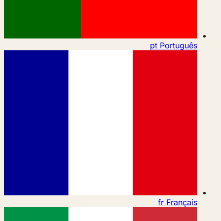
pt
Português
fr
Français