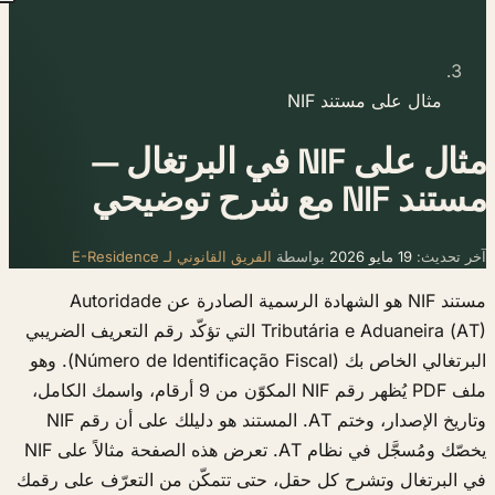
مثال على مستند NIF
مثال على NIF في البرتغال —
مستند NIF مع شرح توضيحي
آخر تحديث:
19 مايو 2026
بواسطة
الفريق القانوني لـ E-Residence
مستند NIF هو الشهادة الرسمية الصادرة عن Autoridade
Tributária e Aduaneira (AT) التي تؤكّد رقم التعريف الضريبي
البرتغالي الخاص بك (Número de Identificação Fiscal). وهو
ملف PDF يُظهر رقم NIF المكوّن من 9 أرقام، واسمك الكامل،
وتاريخ الإصدار، وختم AT. المستند هو دليلك على أن رقم NIF
يخصّك ومُسجَّل في نظام AT. تعرض هذه الصفحة مثالاً على NIF
في البرتغال وتشرح كل حقل، حتى تتمكّن من التعرّف على رقمك