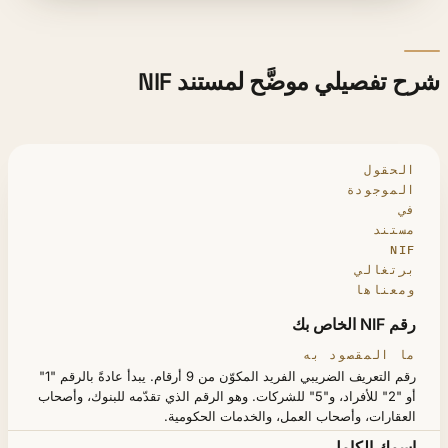
شرح تفصيلي موضَّح لمستند NIF
الحقول
الموجودة
في
مستند
NIF
برتغالي
ومعناها
رقم NIF الخاص بك
الحقل
ما المقصود به
رقم التعريف الضريبي الفريد المكوّن من 9 أرقام. يبدأ عادةً بالرقم "1"
أو "2" للأفراد، و"5" للشركات. وهو الرقم الذي تقدّمه للبنوك، وأصحاب
العقارات، وأصحاب العمل، والخدمات الحكومية.
اسمك الكامل