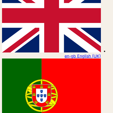
en-gb
English (UK)