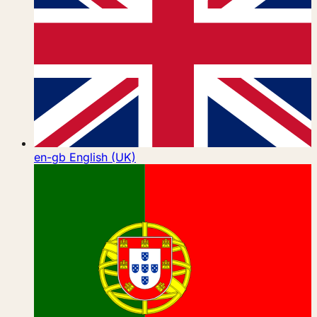
en-gb
English (UK)