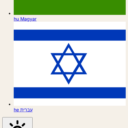
hu
Magyar
he
עברית