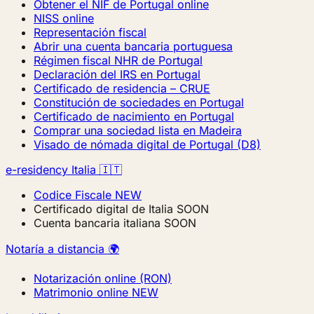
Obtener el NIF de Portugal online
NISS online
Representación fiscal
Abrir una cuenta bancaria portuguesa
Régimen fiscal NHR de Portugal
Declaración del IRS en Portugal
Certificado de residencia – CRUE
Constitución de sociedades en Portugal
Certificado de nacimiento en Portugal
Comprar una sociedad lista en Madeira
Visado de nómada digital de Portugal (D8)
e-residency Italia 🇮🇹
Codice Fiscale
NEW
Certificado digital de Italia
SOON
Cuenta bancaria italiana
SOON
Notaría a distancia 🌍
Notarización online (RON)
Matrimonio online
NEW