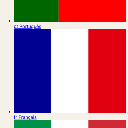
pt
Português
fr
Français