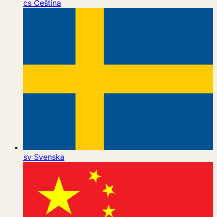
cs
Čeština
sv
Svenska