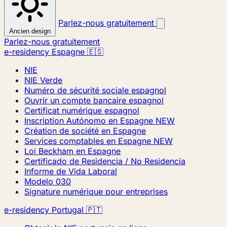
Parlez-nous gratuitement
Ancien design
Parlez-nous gratuitement
e-residency Espagne 🇪🇸
NIE
NIE Verde
Numéro de sécurité sociale espagnol
Ouvrir un compte bancaire espagnol
Certificat numérique espagnol
Inscription Autónomo en Espagne
NEW
Création de société en Espagne
Services comptables en Espagne
NEW
Loi Beckham en Espagne
Certificado de Residencia / No Residencia
Informe de Vida Laboral
Modelo 030
Signature numérique pour entreprises
e-residency Portugal 🇵🇹