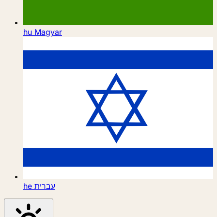
hu
Magyar
he
עברית