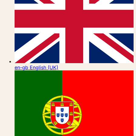
en-gb
English (UK)