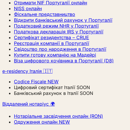
Отримати NIF Португалії онлайн
NISS онлайн
Фіскальне представництво
Відкрити банківський рахунок у Португалії
Податковий режим NHR у Португалії
Податкова декларація IRS у Португалії
Сертифікат резидентства – CRUE
Реєстрація компанії в Португалії
Свідоцтво про народження в Португалії
Купити готову компанію на Мадейрі
Віза цифрового кочівника в Португалії (D8)
e-residency Італія 🇮🇹
Codice Fiscale
NEW
Цифровий сертифікат Італії
SOON
Банківський рахунок в Італії
SOON
Віддалений нотаріус 🌍
Нотаріальне засвідчення онлайн (RON)
Одруження онлайн
NEW