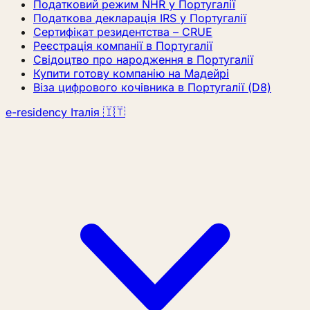
Податковий режим NHR у Португалії
Податкова декларація IRS у Португалії
Сертифікат резидентства – CRUE
Реєстрація компанії в Португалії
Свідоцтво про народження в Португалії
Купити готову компанію на Мадейрі
Віза цифрового кочівника в Португалії (D8)
e-residency Італія 🇮🇹