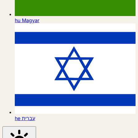
hu
Magyar
he
עברית