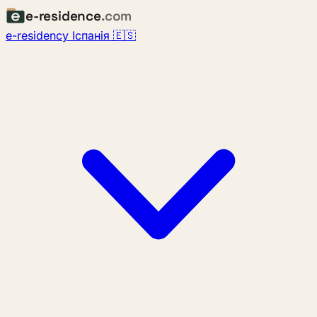
e-residence
.com
e-residency Іспанія 🇪🇸