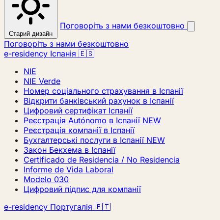
Поговоріть з нами безкоштовно
Старий дизайн
Поговоріть з нами безкоштовно
e-residency Іспанія 🇪🇸
NIE
NIE Verde
Номер соціального страхування в Іспанії
Відкрити банківський рахунок в Іспанії
Цифровий сертифікат Іспанії
Реєстрація Autónomo в Іспанії
NEW
Реєстрація компанії в Іспанії
Бухгалтерські послуги в Іспанії
NEW
Закон Бекхема в Іспанії
Certificado de Residencia / No Residencia
Informe de Vida Laboral
Modelo 030
Цифровий підпис для компанії
e-residency Португалія 🇵🇹