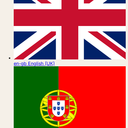
en-gb
English (UK)