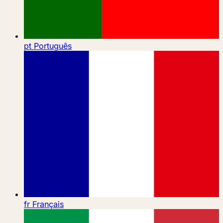
pt
Português
fr
Français