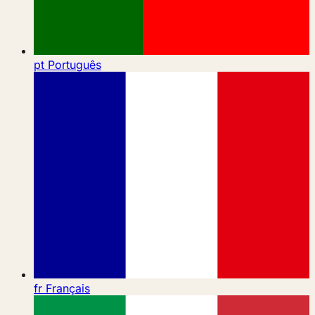
pt
Português
fr
Français