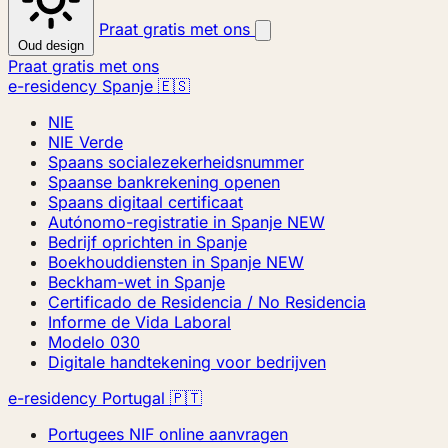
Praat gratis met ons
Oud design
Praat gratis met ons
e-residency Spanje 🇪🇸
NIE
NIE Verde
Spaans socialezekerheidsnummer
Spaanse bankrekening openen
Spaans digitaal certificaat
Autónomo-registratie in Spanje
NEW
Bedrijf oprichten in Spanje
Boekhouddiensten in Spanje
NEW
Beckham-wet in Spanje
Certificado de Residencia / No Residencia
Informe de Vida Laboral
Modelo 030
Digitale handtekening voor bedrijven
e-residency Portugal 🇵🇹
Portugees NIF online aanvragen