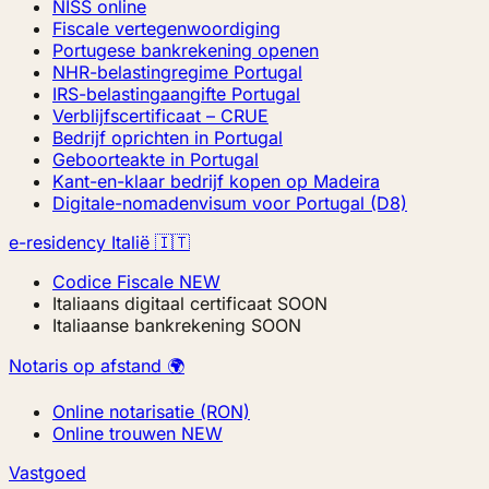
NISS online
Fiscale vertegenwoordiging
Portugese bankrekening openen
NHR-belastingregime Portugal
IRS-belastingaangifte Portugal
Verblijfscertificaat – CRUE
Bedrijf oprichten in Portugal
Geboorteakte in Portugal
Kant-en-klaar bedrijf kopen op Madeira
Digitale-nomadenvisum voor Portugal (D8)
e-residency Italië 🇮🇹
Codice Fiscale
NEW
Italiaans digitaal certificaat
SOON
Italiaanse bankrekening
SOON
Notaris op afstand 🌍
Online notarisatie (RON)
Online trouwen
NEW
Vastgoed