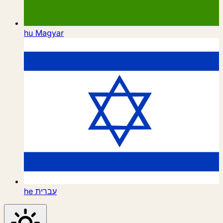
hu
Magyar
he
עברית