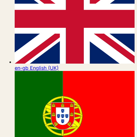
en-gb
English (UK)