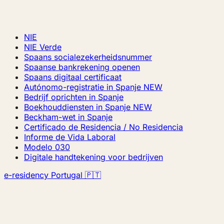
NIE
NIE Verde
Spaans socialezekerheidsnummer
Spaanse bankrekening openen
Spaans digitaal certificaat
Autónomo-registratie in Spanje
NEW
Bedrijf oprichten in Spanje
Boekhouddiensten in Spanje
NEW
Beckham-wet in Spanje
Certificado de Residencia / No Residencia
Informe de Vida Laboral
Modelo 030
Digitale handtekening voor bedrijven
e-residency Portugal 🇵🇹