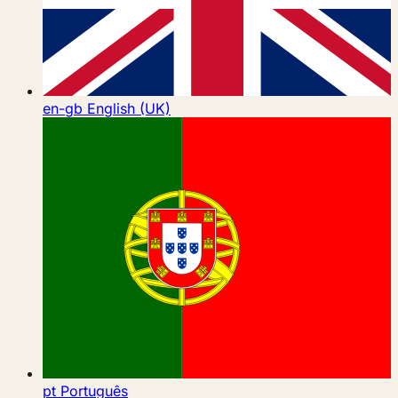
en-gb
English (UK)
pt
Português