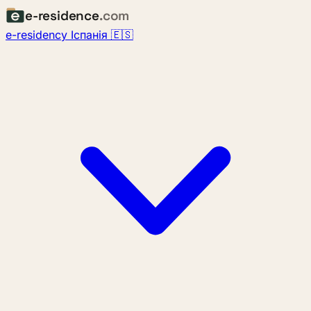
e-residence
.com
e-residency Іспанія 🇪🇸