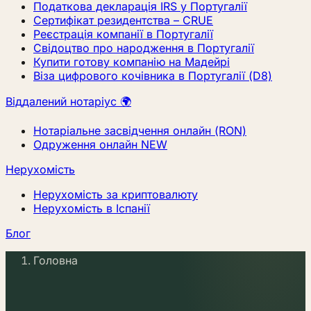
Податкова декларація IRS у Португалії
Сертифікат резидентства – CRUE
Реєстрація компанії в Португалії
Свідоцтво про народження в Португалії
Купити готову компанію на Мадейрі
Віза цифрового кочівника в Португалії (D8)
Віддалений нотаріус 🌍
Нотаріальне засвідчення онлайн (RON)
Одруження онлайн
NEW
Нерухомість
Нерухомість за криптовалюту
Нерухомість в Іспанії
Блог
Головна