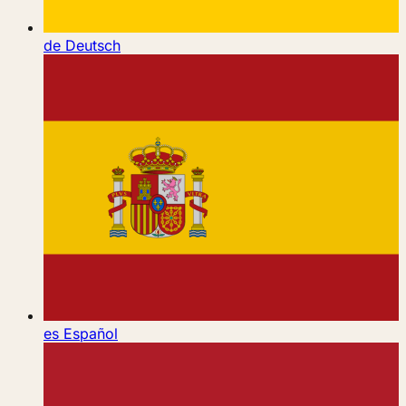
de
Deutsch
es
Español