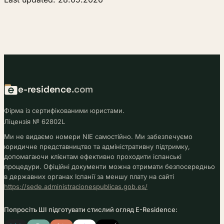
e-residence
.com
Фірма із сертифікованими юристами.
Ліцензія № 62802L
Ми не видаємо номери NIE самостійно. Ми забезпечуємо
юридичне представництво та адміністративну підтримку,
допомагаючи клієнтам ефективно проходити іспанські
процедури. Офіційні документи можна отримати безпосередньо
в державних органах Іспанії за меншу плату на сайті
https://sede.administracionespublicas.gob.es/
Попросіть ШІ підготувати стислий огляд E-Residence: