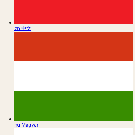
zh
中文
hu
Magyar