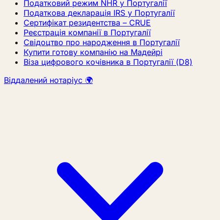
Податковий режим NHR у Португалії
Податкова декларація IRS у Португалії
Сертифікат резидентства – CRUE
Реєстрація компанії в Португалії
Свідоцтво про народження в Португалії
Купити готову компанію на Мадейрі
Віза цифрового кочівника в Португалії (D8)
Віддалений нотаріус 🌍