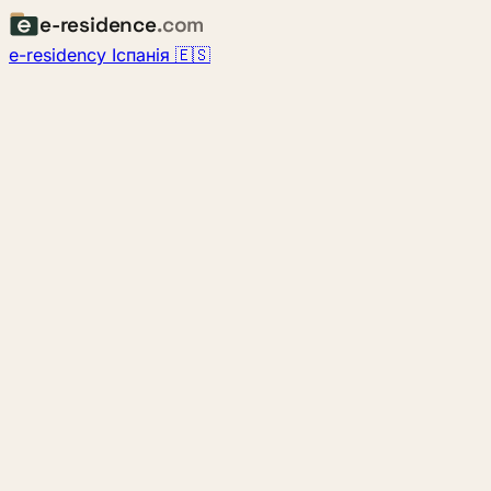
e-residence
.com
e-residency Іспанія 🇪🇸