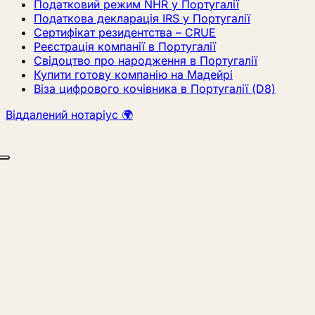
Податковий режим NHR у Португалії
Податкова декларація IRS у Португалії
Сертифікат резидентства – CRUE
Реєстрація компанії в Португалії
Свідоцтво про народження в Португалії
Купити готову компанію на Мадейрі
Віза цифрового кочівника в Португалії (D8)
Віддалений нотаріус 🌍