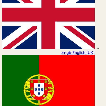
en-gb
English (UK)