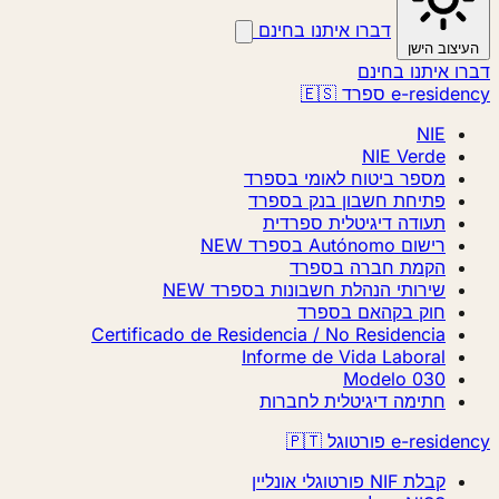
דברו איתנו בחינם
וב הישן
 איתנו בחינם
e-re ספרד 🇪🇸
NIE
NIE Verde
מספר ביטוח לאומי בספרד
פתיחת חשבון בנק בספרד
תעודה דיגיטלית ספרדית
רישום Autónomo בספרד
NEW
הקמת חברה בספרד
שירותי הנהלת חשבונות בספרד
NEW
חוק בקהאם בספרד
Certificado de Residencia / No Residencia
Informe de Vida Laboral
Modelo 030
חתימה דיגיטלית לחברות
e-r פורטוגל 🇵🇹
קבלת NIF פורטוגלי אונליין