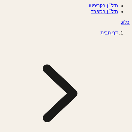
נדל״ן בקריפטו
נדל״ן בספרד
דף הבית