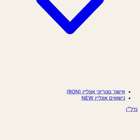
אישור נוטריוני אונליין (RON)
נישואים אונליין
NEW
ן