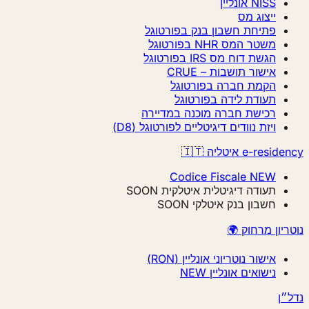
NISS אונליין
ייצוג מס
פתיחת חשבון בנק בפורטוגל
משטר המס NHR בפורטוגל
הגשת דוח מס IRS בפורטוגל
אישור תושבות – CRUE
הקמת חברה בפורטוגל
תעודת לידה בפורטוגל
רכישת חברה מוכנה במדיירה
ויזת נוודים דיגיטליים לפורטוגל (D8)
e-r איטליה 🇮🇹
Codice Fiscale
NEW
תעודה דיגיטלית איטלקית
SOON
חשבון בנק איטלקי
SOON
ון מרחוק 🌍
אישור נוטריוני אונליין (RON)
נישואים אונליין
NEW
ן