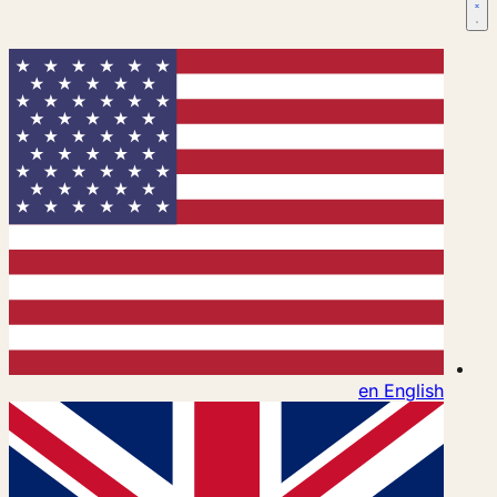
en
English