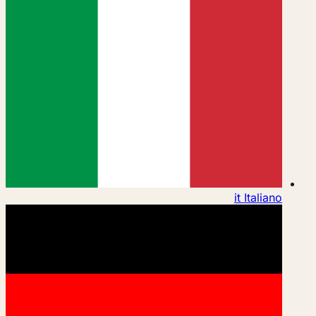
it
Italiano