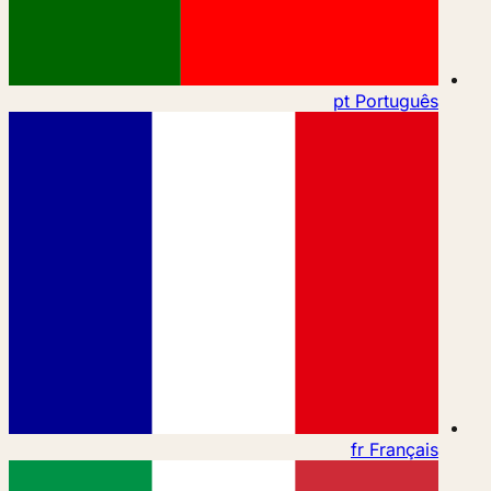
pt
Português
fr
Français