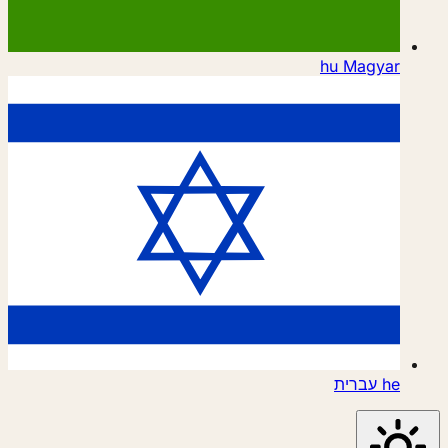
hu
Magyar
he
עברית