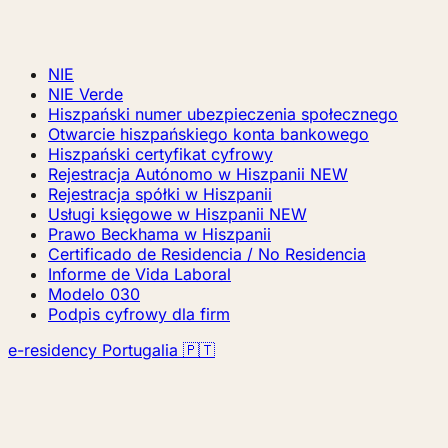
NIE
NIE Verde
Hiszpański numer ubezpieczenia społecznego
Otwarcie hiszpańskiego konta bankowego
Hiszpański certyfikat cyfrowy
Rejestracja Autónomo w Hiszpanii
NEW
Rejestracja spółki w Hiszpanii
Usługi księgowe w Hiszpanii
NEW
Prawo Beckhama w Hiszpanii
Certificado de Residencia / No Residencia
Informe de Vida Laboral
Modelo 030
Podpis cyfrowy dla firm
e-residency Portugalia 🇵🇹