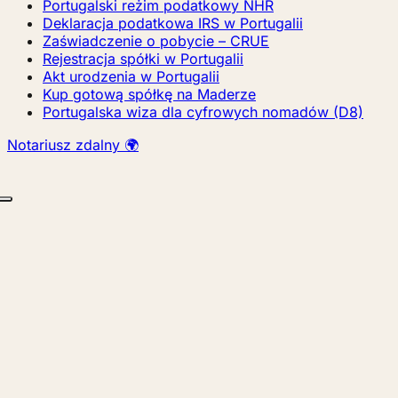
Portugalski reżim podatkowy NHR
Deklaracja podatkowa IRS w Portugalii
Zaświadczenie o pobycie – CRUE
Rejestracja spółki w Portugalii
Akt urodzenia w Portugalii
Kup gotową spółkę na Maderze
Portugalska wiza dla cyfrowych nomadów (D8)
Notariusz zdalny 🌍