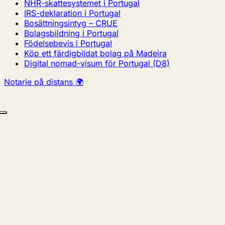
NHR-skattesystemet i Portugal
IRS-deklaration i Portugal
Bosättningsintyg – CRUE
Bolagsbildning i Portugal
Födelsebevis i Portugal
Köp ett färdigbildat bolag på Madeira
Digital nomad-visum för Portugal (D8)
Notarie på distans 🌍