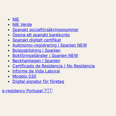
NIE
NIE Verde
Spanskt socialförsäkringsnummer
Öppna ett spanskt bankkonto
Spanskt digitalt certifikat
Autónomo-registrering i Spanien
NEW
Bolagsbildning i Spanien
Bokföringstjänster i Spanien
NEW
Beckhamlagen i Spanien
Certificado de Residencia / No Residencia
Informe de Vida Laboral
Modelo 030
Digital signatur för företag
e-residency Portugal 🇵🇹