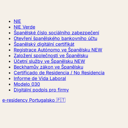
NIE
NIE Verde
Španělské číslo sociálního zabezpečení
Otevření španělského bankovního účtu
Španělský digitální certifikát
Registrace Autónomo ve Španělsku
NEW
Založení společnosti ve Španělsku
Účetní služby ve Španělsku
NEW
Beckhamův zákon ve Španělsku
Certificado de Residencia / No Residencia
Informe de Vida Laboral
Modelo 030
Digitální podpis pro firmy
e-residency Portugalsko 🇵🇹