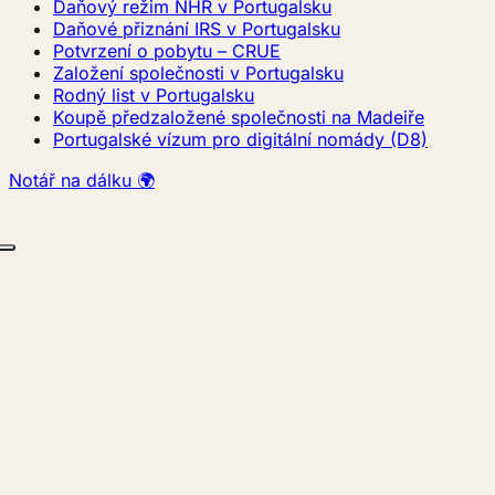
Daňový režim NHR v Portugalsku
Daňové přiznání IRS v Portugalsku
Potvrzení o pobytu – CRUE
Založení společnosti v Portugalsku
Rodný list v Portugalsku
Koupě předzaložené společnosti na Madeiře
Portugalské vízum pro digitální nomády (D8)
Notář na dálku 🌍